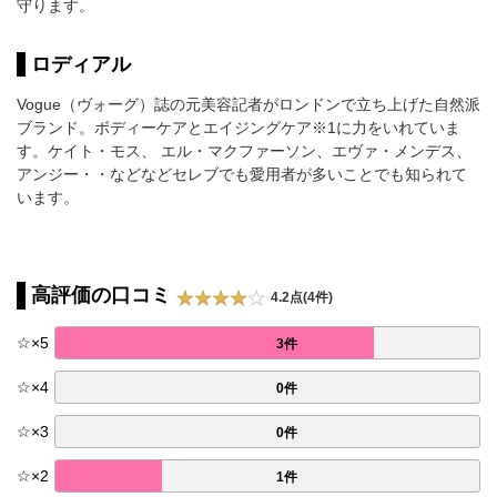
守ります。
ロディアル
Vogue（ヴォーグ）誌の元美容記者がロンドンで立ち上げた自然派
ブランド。ボディーケアとエイジングケア※1に力をいれていま
す。ケイト・モス、 エル・マクファーソン、エヴァ・メンデス、
アンジー・・などなどセレブでも愛用者が多いことでも知られて
います。
高評価の口コミ
4.2点(4件)
☆
×
5
3件
☆
×
4
0件
☆
×
3
0件
☆
×
2
1件