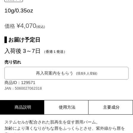
10g/0.35oz
¥4,070
価格
(税込)
お届け予定日
入荷後 3～7日
（香港１発送）
売り切れ
再入荷案内をもらう
(現在6 人登録)
商品ID：129571
JAN：5060027062318
商品説明
使用方法
主要成分
ステムセルが配合された肌再生を促す唇用バーム。
加齢により薄くなりがちな唇をふっくらとさせ、紫外線から唇を