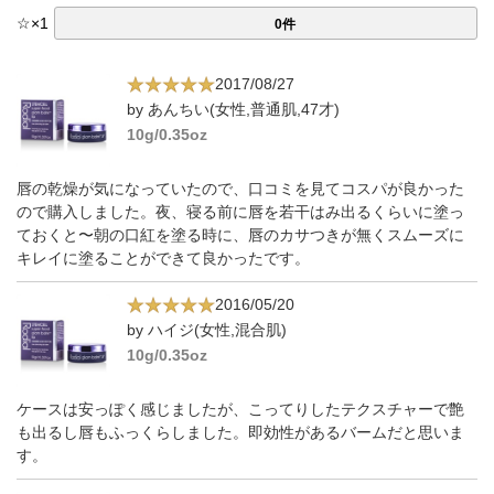
☆
×
1
0件
2017/08/27
by あんちい(女性,普通肌,47才)
10g/0.35oz
唇の乾燥が気になっていたので、口コミを見てコスパが良かった
ので購入しました。夜、寝る前に唇を若干はみ出るくらいに塗っ
ておくと〜朝の口紅を塗る時に、唇のカサつきが無くスムーズに
キレイに塗ることができて良かったです。
2016/05/20
by ハイジ(女性,混合肌)
10g/0.35oz
ケースは安っぽく感じましたが、こってりしたテクスチャーで艶
も出るし唇もふっくらしました。即効性があるバームだと思いま
す。