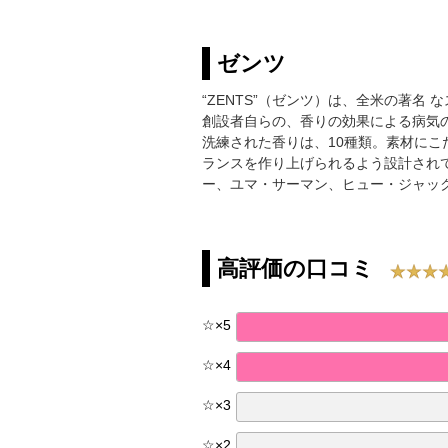
ゼンツ
“ZENTS”（ゼンツ）は、全米の著
創設者自らの、香りの効果による病気
洗練された香りは、10種類。素材に
ランスを作り上げられるよう設計され
ー、ユマ・サーマン、ヒュー・ジャッ
高評価の口コミ
☆
×
5
☆
×
4
☆
×
3
☆
×
2