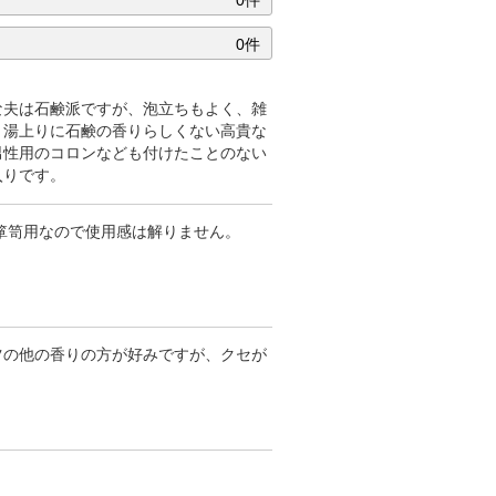
0件
0件
な夫は石鹸派ですが、泡立ちもよく、雑
。湯上りに石鹸の香りらしくない高貴な
男性用のコロンなども付けたことのない
入りです。
箪笥用なので使用感は解りません。
ツの他の香りの方が好みですが、クセが