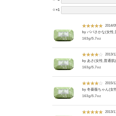
☆
×
1
2014/0
by パパさかな(女性,
163g/5.7oz
2013/1
by あさ(女性,普通肌)
163g/5.7oz
2015/1
by 冬薔薇ちゃん(女
163g/5.7oz
2013/1