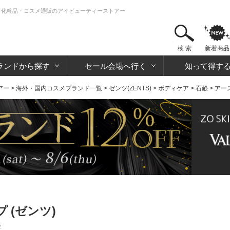
| 化粧品・コスメ通販のアイビューティーストアー
検 索
新着商品
ランドから探す
セール会場へ行く
知って得す
アー
>
海外・国内コスメブランド一覧
>
ゼンツ(ZENTS)
>
ボディケア
>
石鹸
> ア
 (ゼンツ)
z