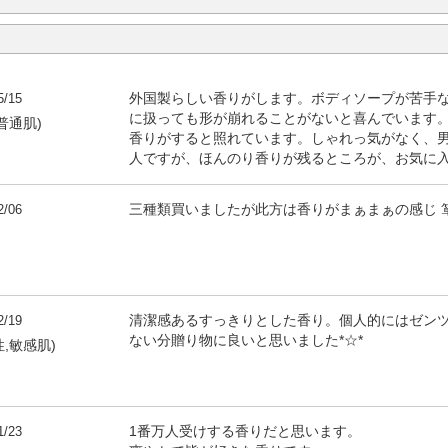
5/15
外国製らしい香りがします。ボディソープが苦手
に扱っても形が崩れることがないと喜んでいます
普通肌)
香りがすると照れています。しゃれっ気がなく、
人ですが、ほんのり香りが残るところが、お気に
2/06
三種類買いましたが此方は香りがまぁまぁの感じ 
2/19
清潔感あるすっきりとした香り。個人的にはゼン
ない分贈り物に良いと思いました*☆*
性,敏感肌)
1/23
1番万人受けする香りだと思います。