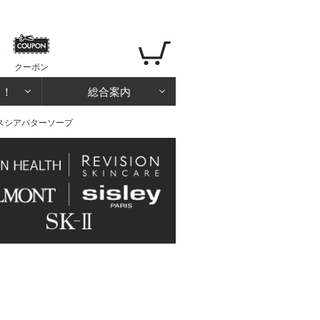
クーポン
る！
総合案内
ースシアバターソープ