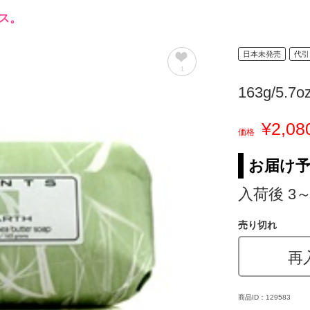
ス。
日本未発売
代引
1
163g/5.7o
¥2,08
価格
お届け
入荷後 3
売り切れ
再
商品ID：129583