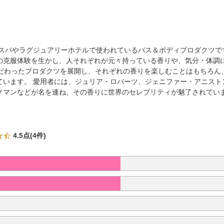
名 なスパやラグジュアリーホテルで使われているバス＆ボディプロダクツ
の克服体験を生かし、人それぞれが元々持っている香りや、気分・体調
こだわったプロダクツを展開し、それぞれの香りを楽しむことはもちろん
ています。 愛用者には、ジュリア・ロバーツ、ジェニファー・アニスト
クマンなどが名を連ね、その香りに世界のセレブリティが魅了されてい
4.5点(4件)