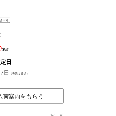
き不可
z
0
(税込)
予定日
～7日
（香港１発送）
入荷案内をもらう