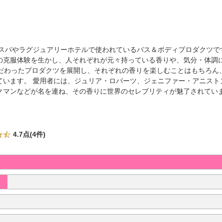
名 なスパやラグジュアリーホテルで使われているバス＆ボディプロダクツ
の克服体験を生かし、人それぞれが元々持っている香りや、気分・体調
こだわったプロダクツを展開し、それぞれの香りを楽しむことはもちろん
ています。 愛用者には、ジュリア・ロバーツ、ジェニファー・アニスト
クマンなどが名を連ね、その香りに世界のセレブリティが魅了されてい
4.7点(4件)