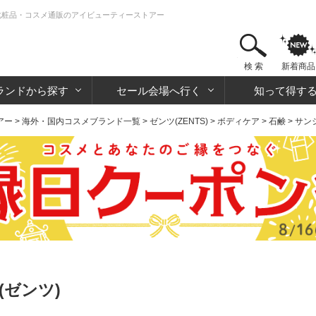
 化粧品・コスメ通販のアイビューティーストアー
検 索
新着商品
ランドから探す
セール会場へ行く
知って得す
アー
>
海外・国内コスメブランド一覧
>
ゼンツ(ZENTS)
>
ボディケア
>
石鹸
> サ
(ゼンツ)