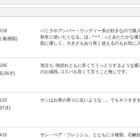
2/18
バニラやアンバー・ウッディー系が好きなので購
秋冬に使いたくなる、ほ...*＊*...っとあたたかな優
性,敏感肌)
肌に優しく、大きさもあり長く使えるのもお気に
5/05
泡立ち･泡切れともに良くてうっとりするような暖
のお値段､コスパも良くて言うこと無しです。
,56才)
1/23
サンはお香の香りに近いような…。でもキツすぎ
37才)
9/15
サン・ペア・フレッシュ、とともに３種類、石鹸