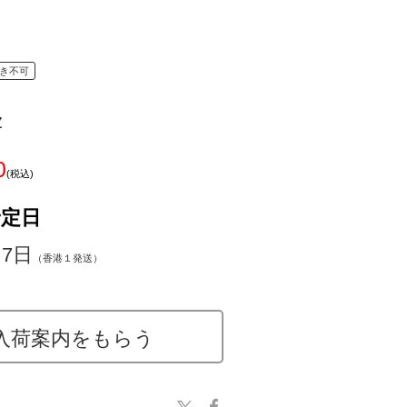
き不可
z
0
(税込)
予定日
～7日
（香港１発送）
入荷案内をもらう