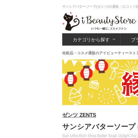
サンシアバターソープ(ゼンツ)の通販・口コミ |
カテゴリから探す
ブ
化粧品・コスメ通販のアイビューティースト
ゼンツ ZENTS
サンシアバターソープ 
Sun Ultra Rich Shea Butter Soap 163g/5.7oz