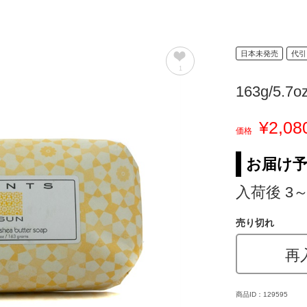
日本未発売
代引
1
163g/5.7o
¥2,08
価格
お届け
入荷後 3
売り切れ
再
商品ID：129595