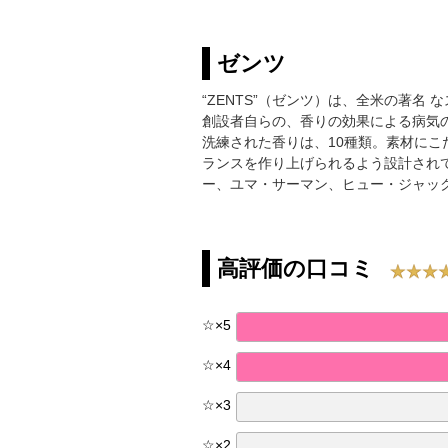
ゼンツ
“ZENTS”（ゼンツ）は、全米の著
創設者自らの、香りの効果による病気
洗練された香りは、10種類。素材に
ランスを作り上げられるよう設計され
ー、ユマ・サーマン、ヒュー・ジャッ
高評価の口コミ
☆
×
5
☆
×
4
☆
×
3
☆
×
2