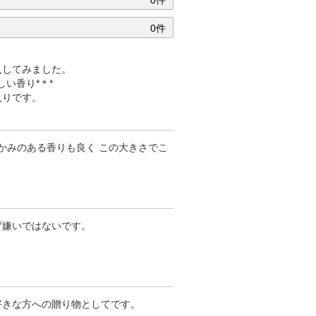
0件
0件
入してみました。
しい香り*＊*
入りです。
かみのある香りも良く この大きさでこ
ず嫌いではないです。
好きな方への贈り物としてです。