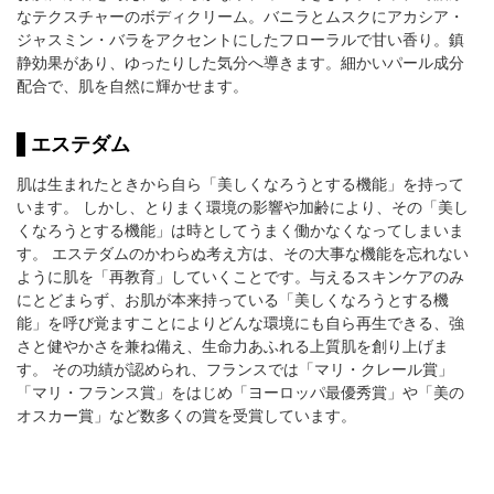
なテクスチャーのボディクリーム。バニラとムスクにアカシア・
ジャスミン・バラをアクセントにしたフローラルで甘い香り。鎮
静効果があり、ゆったりした気分へ導きます。細かいパール成分
配合で、肌を自然に輝かせます。
エステダム
肌は生まれたときから自ら「美しくなろうとする機能」を持って
います。 しかし、とりまく環境の影響や加齢により、その「美し
くなろうとする機能」は時としてうまく働かなくなってしまいま
す。 エステダムのかわらぬ考え方は、その大事な機能を忘れない
ように肌を「再教育」していくことです。与えるスキンケアのみ
にとどまらず、お肌が本来持っている「美しくなろうとする機
能」を呼び覚ますことによりどんな環境にも自ら再生できる、強
さと健やかさを兼ね備え、生命力あふれる上質肌を創り上げま
す。 その功績が認められ、フランスでは「マリ・クレール賞」
「マリ・フランス賞」をはじめ「ヨーロッパ最優秀賞」や「美の
オスカー賞」など数多くの賞を受賞しています。