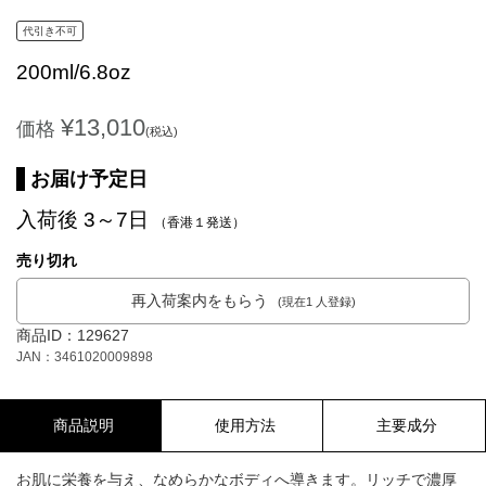
代引き不可
200ml/6.8oz
¥13,010
価格
(税込)
お届け予定日
入荷後 3～7日
（香港１発送）
売り切れ
再入荷案内をもらう
(現在1 人登録)
商品ID：129627
JAN：3461020009898
商品説明
使用方法
主要成分
お肌に栄養を与え、なめらかなボディへ導きます。リッチで濃厚