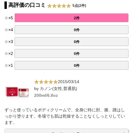
高評価の口コミ
5点(2件)
☆
×
5
2件
☆
×
4
0件
☆
×
3
0件
☆
×
2
0件
☆
×
1
0件
2015/03/14
by カノン(女性,普通肌)
200ml/6.8oz
ずっと使っているボディクリームで、全身に特に肘、膝、踵はし
っかり塗ります。冬場でも肌は乾燥することなくしっとりしてい
ます。