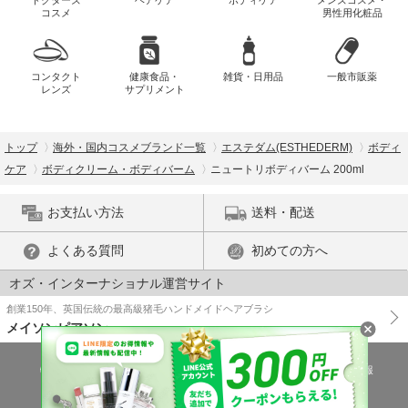
コスメ
男性用化粧品
コンタクト
健康食品・
雑貨・日用品
一般市販薬
レンズ
サプリメント
トップ
海外・国内コスメブランド一覧
エステダム(ESTHEDERM)
ボディ
ケア
ボディクリーム・ボディバーム
ニュートリボディバーム 200ml
お支払い方法
送料・配送
よくある質問
初めての方へ
オズ・インターナショナル運営サイト
創業150年、英国伝統の最高級猪毛ハンドメイドヘアブラシ
メイソンピアソン
特商法に基づく表示
プライバシーポリシー
医薬品販売許可証の情報
ご利用規約
PC版で表示