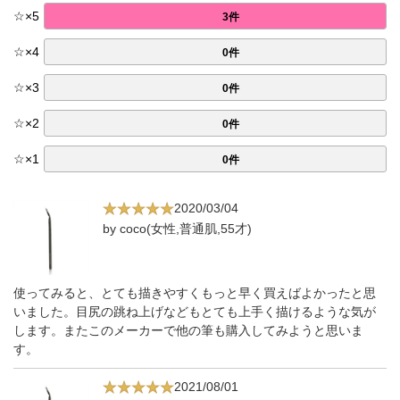
☆
×
5
3件
☆
×
4
0件
☆
×
3
0件
☆
×
2
0件
☆
×
1
0件
2020/03/04
by coco(女性,普通肌,55才)
使ってみると、とても描きやすくもっと早く買えばよかったと思
いました。目尻の跳ね上げなどもとても上手く描けるような気が
します。またこのメーカーで他の筆も購入してみようと思いま
す。
2021/08/01