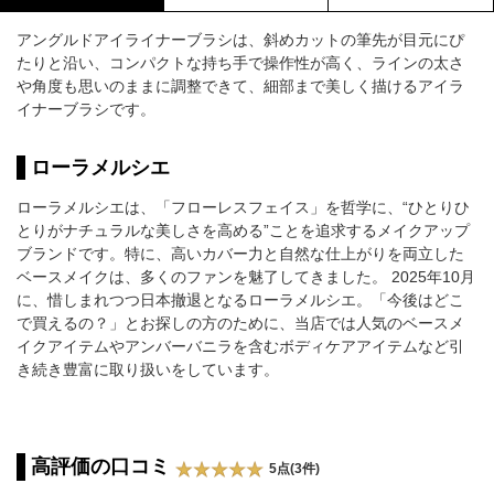
アングルドアイライナーブラシは、斜めカットの筆先が目元にぴ
たりと沿い、コンパクトな持ち手で操作性が高く、ラインの太さ
や角度も思いのままに調整できて、細部まで美しく描けるアイラ
イナーブラシです。
ローラメルシエ
ローラメルシエは、「フローレスフェイス」を哲学に、“ひとりひ
とりがナチュラルな美しさを高める”ことを追求するメイクアップ
ブランドです。特に、高いカバー力と自然な仕上がりを両立した
ベースメイクは、多くのファンを魅了してきました。 2025年10月
に、惜しまれつつ日本撤退となるローラメルシエ。「今後はどこ
で買えるの？」とお探しの方のために、当店では人気のベースメ
イクアイテムやアンバーバニラを含むボディケアアイテムなど引
き続き豊富に取り扱いをしています。
高評価の口コミ
5点(3件)