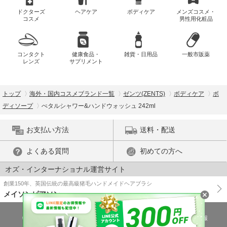
ドクターズ
ヘアケア
ボディケア
メンズコスメ・
コスメ
男性用化粧品
コンタクト
健康食品・
雑貨・日用品
一般市販薬
レンズ
サプリメント
トップ
海外・国内コスメブランド一覧
ゼンツ(ZENTS)
ボディケア
ボ
ディソープ
ぺタルシャワー&ハンドウォッシュ 242ml
お支払い方法
送料・配送
よくある質問
初めての方へ
オズ・インターナショナル運営サイト
創業150年、英国伝統の最高級猪毛ハンドメイドヘアブラシ
メイソンピアソン
特商法に基づく表示
プライバシーポリシー
医薬品販売許可証の情報
ご利用規約
PC版で表示