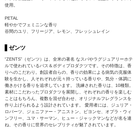
使用。
PETAL
軽やかでフェミニンな香り
谷間のユリ、フリージア、レモン、フレッシュレイン
ゼンツ
“ZENTS”（ゼンツ）は、全米の著名 なスパやラグジュアリーホテ
ルで使われているバス＆ボディプロダクツです。その特徴は、香
りへのこだわり。創設者自らの、香りの効果による病気の克服体
験を生かし、人それぞれが元々持っている香りや、気分・体調に
働きかける香りを追求しています。 洗練された香りは、10種類。
素材にこだわったプロダクツを展開し、それぞれの香りを楽しむ
ことはもちろん、複数を混ぜ合わせ、オリジナルフレグランスを
作り上げられるよう設計されています。 愛用者には、ジュリア・
ロバーツ、ジェニファー・アニストン、ビヨンセ、オプラ・ウィ
ンフリー、ユマ・サーマン、ヒュー・ジャックマンなどが名を連
ね、その香りに世界のセレブリティが魅了されています。