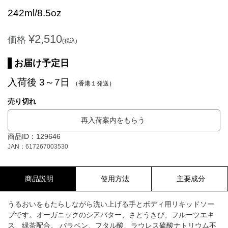
242ml/8.5oz
¥2,510
価格
(税込)
お届け予定日
入荷後 3～7日
（香港１発送）
売り切れ
再入荷案内をもらう
商品ID：129646
JAN：617267003530
商品説明
使用方法
主要成分
うるおいをもたらしながら洗い上げる手とボディ用リキッドソー
プです。オーガニックのシアバター、さとうきび、フルーツエキ
ス、緑茶配合。 パラベン、フタル酸、ラウレス硫酸ナトリウム不