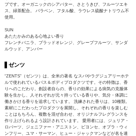
プです。オーガニックのシアバター、さとうきび、フルーツエキ
ス、緑茶配合。 パラベン、フタル酸、ラウレス硫酸ナトリウム不
使用。
SUN
あたたかみのある心地よい香り
フレンチバニラ、ブラッドオレンジ、グレープフルーツ、サンダ
ルウッド、アンバー
ゼンツ
“ZENTS”（ゼンツ）は、全米の著名 なスパやラグジュアリーホテ
ルで使われているバス＆ボディプロダクツです。その特徴は、香
りへのこだわり。創設者自らの、香りの効果による病気の克服体
験を生かし、人それぞれが元々持っている香りや、気分・体調に
働きかける香りを追求しています。 洗練された香りは、10種類。
素材にこだわったプロダクツを展開し、それぞれの香りを楽しむ
ことはもちろん、複数を混ぜ合わせ、オリジナルフレグランスを
作り上げられるよう設計されています。 愛用者には、ジュリア・
ロバーツ、ジェニファー・アニストン、ビヨンセ、オプラ・ウィ
ンフリー、ユマ・サーマン、ヒュー・ジャックマンなどが名を連