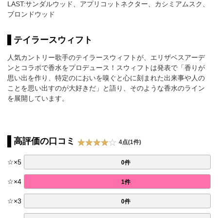
LAST:サンダルウッド、アプリコットネクター、カシミアムスク、
ブロンドウッド
テイラースウィフト
人気カントリー歌手のテイラースウィフトが、エリザベスアーデ
ンとコラボで香水をプロデュース！スウィフトは発表で「香りが
思い出を作り、特定のにおいを嗅ぐと心に刻まれた出来事や人の
ことを思い出すのが大好きだ」と語り、そのような香水のライン
を展開しています。
高評価の口コミ
4点(1件)
☆
×
5
0件
☆
×
4
1件
☆
×
3
0件