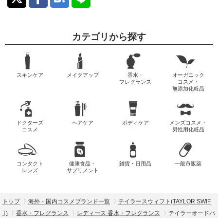
カテゴリから探す
スキンケア
メイクアップ
香水・
オーガニック
フレグランス
コスメ・
無添加化粧品
ドクターズ
ヘアケア
ボディケア
メンズコスメ・
コスメ
男性用化粧品
コンタクト
健康食品・
雑貨・日用品
一般市販薬
レンズ
サプリメント
トップ
海外・国内コスメブランド一覧
テイラースウィフト(TAYLOR SWIF
T)
香水・フレグランス
レディース 香水・フレグランス
テイラーオードパ