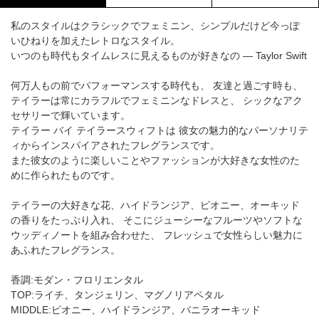
私のスタイルはクラシックでフェミニン、シンプルだけど今っぽ
いひねりを加えたレトロなスタイル。
いつのも時代もタイムレスに見えるものが好きなの ― Taylor Swift
何万人もの前でパフォーマンスする時代も、 友達と過ごす時も、
テイラーは常にカラフルでフェミニンなドレスと、 シックなアク
セサリーで輝いています。
テイラー バイ テイラースウィフトは 彼女の魅力的なパーソナリテ
ィからインスパイアされたフレグランスです。
また彼女のように楽しいことやファッションが大好きな女性のた
めに作られたものです。
テイラーの大好きな花、ハイドランジア、ピオニー、オーキッド
の香りをたっぷり入れ、 そこにジューシーなフルーツやソフトな
ウッディノートを組み合わせた、 フレッシュで女性らしい魅力に
あふれたフレグランス。
香調:モダン・フロリエンタル
TOP:ライチ、タンジェリン、マグノリアペタル
MIDDLE:ピオニー、ハイドランジア、バニラオーキッド