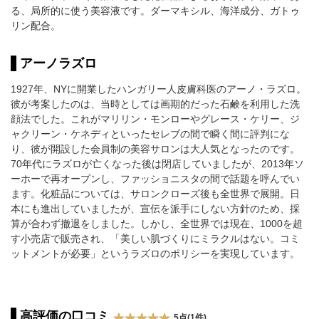
る、局所的に使う美容液です。ダーマキシル、海洋成分、ガトゥ
リン配合。
アーノラズロ
1927年、NYに開業したハンガリー人皮膚科医のアーノ・ラズロ。
彼が考案したのは、当時としては画期的だった石鹸を利用した洗
顔法でした。これがマリリン・モンローやグレース・ケリー、ジ
ャクリーン・ケネディといったセレブの間で瞬く間に評判にな
り、彼が開設した会員制の美容サロンは大人気となったのです。
70年代にラズロが亡くなった後は閉店していましたが、2013年ソ
ーホーで再オープンし、ファッショニスタの間で話題を呼んでい
ます。化粧品については、サロンクローズ後も全世界で展開。日
本にも進出していましたが、宣伝を派手にしない方針のため、採
算が合わず撤退をしました。しかし、全世界では現在、1000を超
す小売店で販売され、「美しい肌づくりにミラクルはない。コミ
ットメントが必要」というラズロのポリシーを実現しています。
高評価の口コミ
5点(1件)