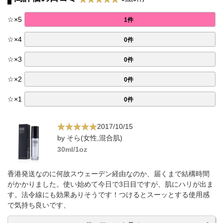
☆
×
5
1件
☆
×
4
0件
☆
×
3
0件
☆
×
2
0件
☆
×
1
0件
2017/10/15
by そら(女性,混合肌)
30ml/1oz
香港発送なのに何故スウェーデン経由なのか、届くまで結構時間
がかかりました。使い始めて今日で3日目ですが、肌にハリが出ま
す。法令線にも効果ありそうです！つけるとスーッとする使用感
で気持ち良いです、