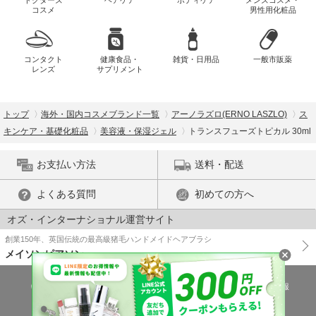
コスメ
男性用化粧品
コンタクト
健康食品・
雑貨・日用品
一般市販薬
レンズ
サプリメント
トップ
海外・国内コスメブランド一覧
アーノラズロ(ERNO LASZLO)
ス
キンケア・基礎化粧品
美容液・保湿ジェル
トランスフューズトピカル 30ml
お支払い方法
送料・配送
よくある質問
初めての方へ
オズ・インターナショナル運営サイト
創業150年、英国伝統の最高級猪毛ハンドメイドヘアブラシ
メイソンピアソン
特商法に基づく表示
プライバシーポリシー
医薬品販売許可証の情報
ご利用規約
PC版で表示