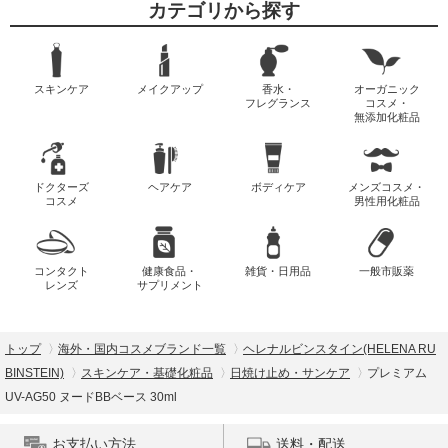
カテゴリから探す
スキンケア
メイクアップ
香水・
オーガニック
フレグランス
コスメ・
無添加化粧品
ドクターズ
ヘアケア
ボディケア
メンズコスメ・
コスメ
男性用化粧品
コンタクト
健康食品・
雑貨・日用品
一般市販薬
レンズ
サプリメント
トップ
海外・国内コスメブランド一覧
ヘレナルビンスタイン(HELENA RU
BINSTEIN)
スキンケア・基礎化粧品
日焼け止め・サンケア
プレミアム
UV-AG50 ヌードBBベース 30ml
お支払い方法
送料・配送