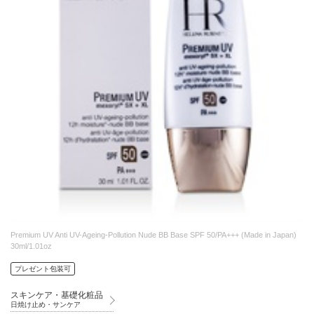
Premium UV Anti UV-Ageing-Pollution Nude BB Base SPF 50/PA+++ (Made in Japan)
30ml/1.01oz
プレゼント包装可
スキンケア・基礎化粧品
日焼け止め・サンケア