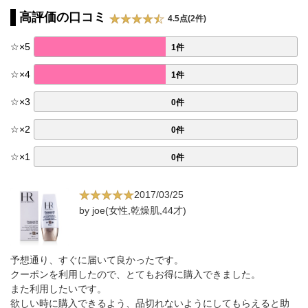
高評価の口コミ
4.5点(2件)
☆
×
5
1件
☆
×
4
1件
☆
×
3
0件
☆
×
2
0件
☆
×
1
0件
2017/03/25
by joe(女性,乾燥肌,44才)
予想通り、すぐに届いて良かったです。
クーポンを利用したので、とてもお得に購入できました。
また利用したいです。
欲しい時に購入できるよう、品切れないようにしてもらえると助