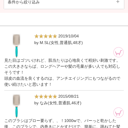
条件から絞り込み
2019/10/04
by M.SL(女性,普通肌,48才)
見た目はゴツいけれど、肌当たりは心地良くて程好い刺激です。
この大きさならば、ロングヘアーや髪の毛量が多い人でも対応し
そうです！
頭皮の血流を良くするのは、アンチエイジングにもつながるので
使い続けたいと思います！
2015/08/21
by なみ(女性,普通肌,46才)
このブラシはブロー要らず、、！1000wで、バーっと乾かした
後、このブラシで、内巻きにとかすだけで、簡単に、跳ねてた髪