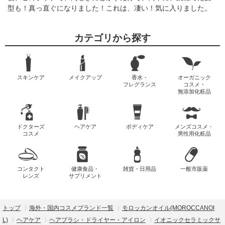
型も！真っ直ぐになりました！これは、凄い！気に入りました。
カテゴリから探す
スキンケア
メイクアップ
香水・
オーガニック
フレグランス
コスメ・
無添加化粧品
ドクターズ
ヘアケア
ボディケア
メンズコスメ・
コスメ
男性用化粧品
コンタクト
健康食品・
雑貨・日用品
一般市販薬
レンズ
サプリメント
トップ
海外・国内コスメブランド一覧
モロッカンオイル(MOROCCANOI
L)
ヘアケア
ヘアブラシ・ドライヤー・アイロン
イオニックセラミックサ