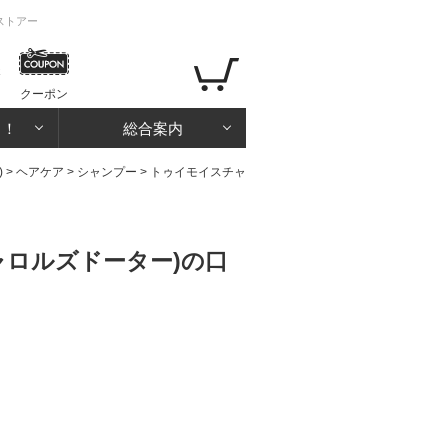
ストアー
クーポン
る！
総合案内
)
>
ヘアケア
>
シャンプー
>
トゥイモイスチャ
ロルズドーター)の口