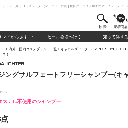
ャンプー(キャロルズドーター)の口コミ・評判 | 化粧品・コスメ通販のアイビューティー
検 索
新着商品
ランドから探す
セール会場へ行く
知って得す
アー
>
海外・国内コスメブランド一覧
>
キャロルズドーター(CAROL'S DAUGHTER
 口コミ
AUGHTER
ジングサルフェートフリーシャンプー(キャ
l/8oz
エステル不使用のシャンプー
3点