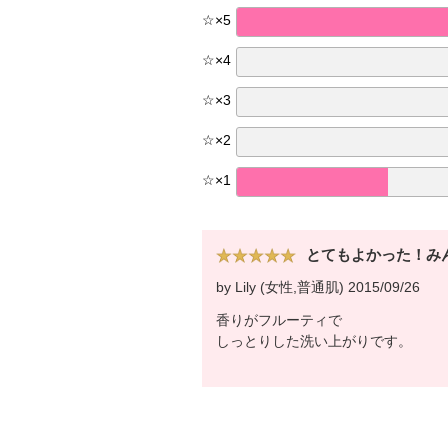
☆
×
5
☆
×
4
☆
×
3
☆
×
2
☆
×
1
とてもよかった！み
by Lily (女性,普通肌) 2015/09/26
香りがフルーティで
しっとりした洗い上がりです。