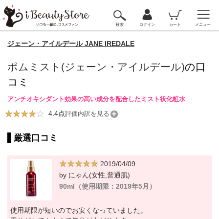
検索
ログイン
カート
メニュー
ジェーン・アイルデール JANE IREDALE
ポムミスト(ジェーン・アイルデール)
の口
コミ
アンチオキシダント効果の高い成分を配合したミスト状化粧水
4.4点
評価内訳を見る
厳選口コミ
2019/04/09
by にゃん(女性,普通肌)
90ml（使用期限：2019年5月）
使用期限が短いのでお安くなっていました。