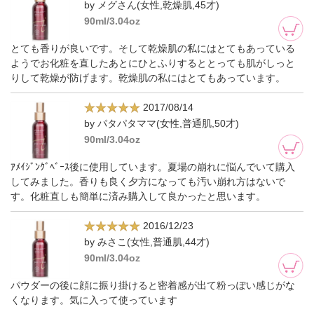
by メグさん(女性,乾燥肌,45才)
90ml/3.04oz
とても香りが良いです。そして乾燥肌の私にはとてもあっている
ようでお化粧を直したあとにひとふりするととっても肌がしっと
りして乾燥が防げます。乾燥肌の私にはとてもあっています。
2017/08/14
by パタパタママ(女性,普通肌,50才)
90ml/3.04oz
ｱﾒｲｼﾞﾝｸﾞﾍﾞｰｽ後に使用しています。夏場の崩れに悩んでいて購入
してみました。香りも良く夕方になっても汚い崩れ方はないで
す。化粧直しも簡単に済み購入して良かったと思います。
2016/12/23
by みさこ(女性,普通肌,44才)
90ml/3.04oz
パウダーの後に顔に振り掛けると密着感が出て粉っぽい感じがな
くなります。気に入って使っています