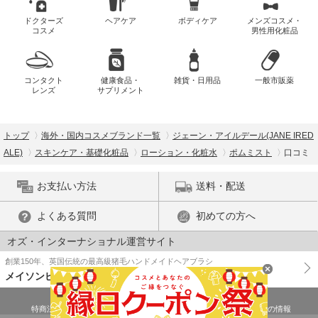
ドクターズ
ヘアケア
ボディケア
メンズコスメ・
コスメ
男性用化粧品
コンタクト
健康食品・
雑貨・日用品
一般市販薬
レンズ
サプリメント
トップ
海外・国内コスメブランド一覧
ジェーン・アイルデール(JANE IRED
ALE)
スキンケア・基礎化粧品
ローション・化粧水
ポムミスト
口コミ
お支払い方法
送料・配送
よくある質問
初めての方へ
オズ・インターナショナル運営サイト
創業150年、英国伝統の最高級猪毛ハンドメイドヘアブラシ
メイソンピアソン
特商法に基づく表示
プライバシーポリシー
医薬品販売許可証の情報