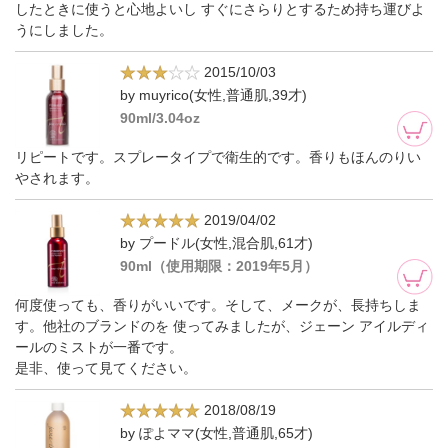
したときに使うと心地よいし すぐにさらりとするため持ち運びよ
うにしました。
2015/10/03
by muyrico(女性,普通肌,39才)
90ml/3.04oz
リピートです。スプレータイプで衛生的です。香りもほんのりい
やされます。
2019/04/02
by プードル(女性,混合肌,61才)
90ml（使用期限：2019年5月）
何度使っても、香りがいいです。そして、メークが、長持ちしま
す。他社のブランドのを 使ってみましたが、ジェーン アイルディ
ールのミストが一番です。
是非、使って見てください。
2018/08/19
by ぽよママ(女性,普通肌,65才)