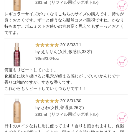
281ml（リフィル用ビッグボトル）
レギュラーサイズがなくなりこちらのサイズの購入です。持ちが
良くおとくです。ずーと使うなら断然コスパ重視ですね。かなり
持ちます。ポムミストお使いの方お高く思えてもずーっとおとく
ですよ。
2018/03/11
by えりりん(女性,敏感肌,33才)
90ml/3.04oz
何度もリピートしています。
化粧前に吹き掛けると毛穴が締まる感じがしていいかんじです！
香りは強めですが、すきな香りです。
これからもリピートしていくつもりです！！！
2018/01/30
by さわ(女性,普通肌,26才)
281ml（リフィル用ビッグボトル）
日中のメイクなおし用に使ってます！香りも癒されますし、保湿
もできるので気に入ってます。朝のメイク後に吹きかけると、密