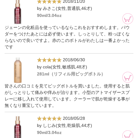
2018/11/20
by みさこ(女性,普通肌,46才)
90ml/3.04oz
ジェーンの化粧品を使っているならこれをおすすめします。パウ
ダーをつけたあとには必ず使います。しっとりして、粉っぽくな
らないので良いですよ。赤のこのボトルがわたしは一番よかった
です
2018/06/30
by cola(女性,敏感肌,48才)
281ml（リフィル用ビッグボトル）
皆さんの口コミを見てビッグボトルを買いました。使用すると肌
がしっとりして痛みや痒みが治ります。小型のアトマイザースプ
レーに移し入れて使用しています。クーラーで肌が乾燥する事が
無くなり重宝しています。
2018/05/28
by しじみ(女性,乾燥肌,44才)
90ml/3.04oz