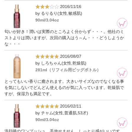
2016/11/16
by るりるり(女性,敏感肌)
90ml/3.04oz
匂いが好き！潤いは実際のところよく分からず・・・。他社のミ
ストよりは潤いますが、次回の購入はう～ん・・・どうしようか
な・・・
2016/08/07
by しろちゃん(女性,乾燥肌)
281ml（リフィル用ビッグボトル）
とってもいい香りに癒されます。大きいサイズなのでなくなる事
を気にしないでどんどん使えるのが気に入っています。乾燥肌で
すが、保湿力も満足です。
2016/02/11
by チャム(女性,普通肌,53才)
90ml/3.04oz
洗顔後のワンプッシュ、手放せません。しっとり感がいいです。