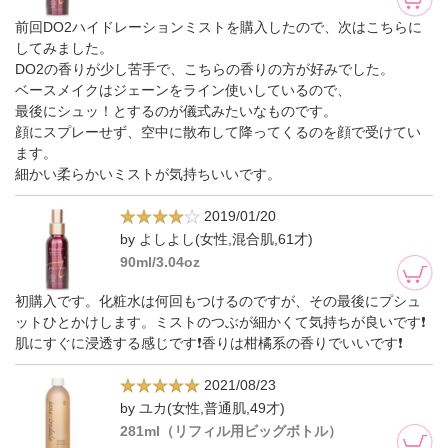
前回DO2ハイドレーションミストを購入したので、次はこちらに
してみました。
DO2の香りが少し苦手で、こちらの香りの方が好みでした。
ベースメイクはジェーンをライン使いしているので、
最後にシュッ！とするのが儀式みたいなものです。
顔にスプレーせず、空中に散布して降ってくるのを顔で受けてい
ます。
細かい柔らかいミストが気持ちいいです。
2019/01/20
by よしよし(女性,混合肌,61才)
90ml/3.04oz
初購入です。化粧水は何回もつけるのですが、その最後にプシュ
ットひとかけします。ミストのつぶが細かくて気持ちが良いです❗
肌にすぐに浸透する感じです❗香りは柑橘系の香りでいいです❗
2021/08/23
by ユカ(女性,普通肌,49才)
281ml（リフィル用ビッグボトル）