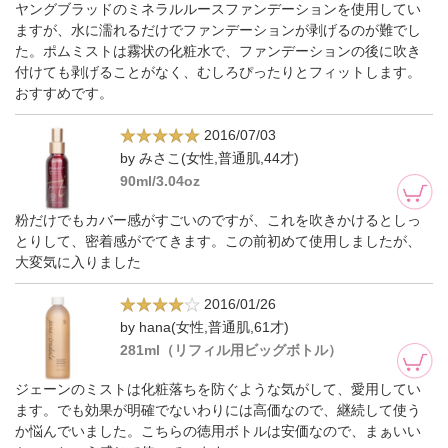
ヤングブラッドのミネラルルースファンデーションを使用してい
ますが、水に濡れるだけでファンデーションが剥げるのが難でし
た。ポムミストは霧状の化粧水で、ファンデーションの後に吹き
付けても剥げることがなく、むしろぴったりとフィットします。
おすすめです。
2016/07/03
by みさこ(女性,普通肌,44才)
90ml/3.04oz
粉だけでもカバー感がすごいのですが、これを吹きかけるとしっ
とりして、密着感がでてきます。この前初めて使用しましたが、
大変気に入りました
2016/01/26
by hana(女性,普通肌,61才)
281ml（リフィル用ビッグボトル）
ジェーンのミストは化粧落ちを防ぐような気がして、愛用してい
ます。でも効果が明確でないわりには高価なので、継続して使う
か悩んでいました。こちらの徳用ボトルは安価なので、まぁいい