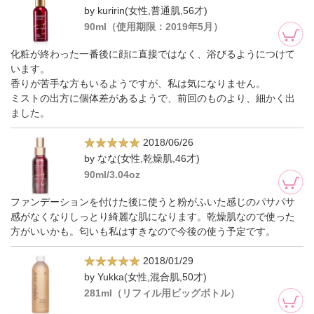
by kuririn(女性,普通肌,56才)
90ml（使用期限：2019年5月）
化粧が終わった一番後に顔に直接ではなく、浴びるようにつけて
います。
香りが苦手な方もいるようですが、私は気になりません。
ミストの出方に個体差があるようで、前回のものより、細かく出
ました。
2018/06/26
by なな(女性,乾燥肌,46才)
90ml/3.04oz
ファンデーションを付けた後に使うと粉がふいた感じのパサパサ
感がなくなりしっとり綺麗な肌になります。乾燥肌なので使った
方がいいかも。匂いも私はすきなので今後の使う予定です。
2018/01/29
by Yukka(女性,混合肌,50才)
281ml（リフィル用ビッグボトル）