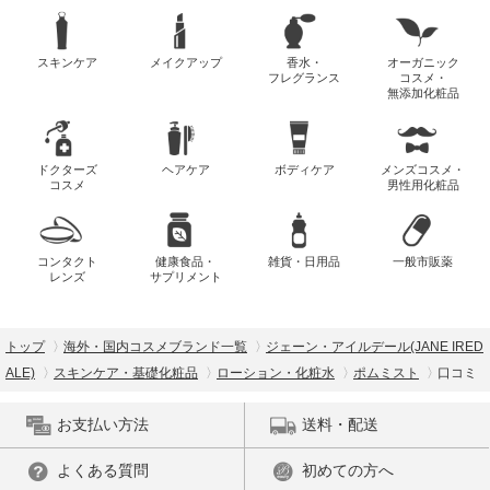
スキンケア
メイクアップ
香水・
オーガニック
フレグランス
コスメ・
無添加化粧品
ドクターズ
ヘアケア
ボディケア
メンズコスメ・
コスメ
男性用化粧品
コンタクト
健康食品・
雑貨・日用品
一般市販薬
レンズ
サプリメント
トップ
海外・国内コスメブランド一覧
ジェーン・アイルデール(JANE IRED
ALE)
スキンケア・基礎化粧品
ローション・化粧水
ポムミスト
口コミ
お支払い方法
送料・配送
よくある質問
初めての方へ