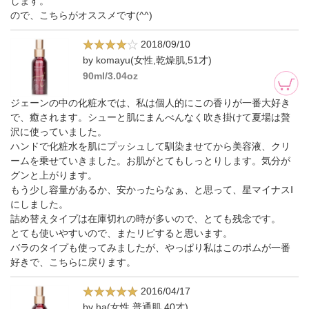
します。
ので、こちらがオススメです(^^)
2018/09/10
by komayu(女性,乾燥肌,51才)
90ml/3.04oz
ジェーンの中の化粧水では、私は個人的にこの香りが一番大好き
で、癒されます。シューと肌にまんべんなく吹き掛けて夏場は贅
沢に使っていました。
ハンドで化粧水を肌にプッシュして馴染ませてから美容液、クリ
ームを乗せていきました。お肌がとてもしっとりします。気分が
グンと上がります。
もう少し容量があるか、安かったらなぁ、と思って、星マイナスⅠ
にしました。
詰め替えタイプは在庫切れの時が多いので、とても残念です。
とても使いやすいので、またリピすると思います。
バラのタイプも使ってみましたが、やっぱり私はこのポムが一番
好きで、こちらに戻ります。
2016/04/17
by ha(女性,普通肌,40才)