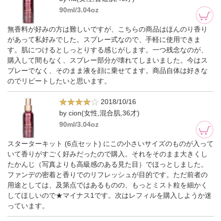
90ml/3.04oz
無香料が好みの方は難しいですが、こちらの商品はほんのり香り
があって私好みでした。スプレー式なので、手軽に使用できま
す。肌につけるとしっとりする感じがします。一つ残念なのが、
購入して間もなく、スプレー部分が壊れてしまいました。今はス
プレーでなく、そのまま液を顔に乗せてます。商品自体は好きな
のでリピートしたいと思います。
2018/10/16
by cion(女性,混合肌,36才)
90ml/3.04oz
スターターキット (6点セット) にこの小さいサイズのものが入って
いて香りがすごく好みだったので購入。それをそのまま大きくし
たかんじ（写真よりも高級感のある見た目）でほっとしました。
ファンデの密着と香りでのリフレッシュが目的です。ただ前者の
用途としては、及第点ではあるものの、もっとミスト粒を細かく
してほしいので★マイナス1です。次はレフィルを購入しようか迷
っています。