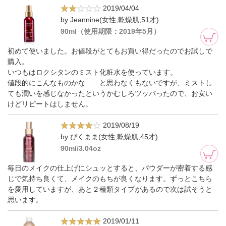
2019/04/04
by Jeannine(女性,乾燥肌,51才)
90ml（使用期限：2019年5月）
初めて使いました。お値段がとてもお買い得だったのでお試しで
購入。
いつもはロクシタンのミスト化粧水を使っています。
値段的にこんなものかな……と思わなくもないですが、ミストし
ても潤いを感じなかったというかむしろツッパったので、お安い
けどリピートはしません。
2019/08/19
by ぴくまま(女性,乾燥肌,45才)
90ml/3.04oz
毎日のメイクの仕上げにシュッとすると、パウダーが密着する感
じで気持ち良くて、メイクのもちが良くなります。ずっとこちら
を愛用していますが、あと２種類タイプがあるので次は試そうと
思います。
2019/01/11