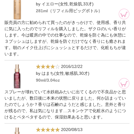
by イエロー(女性,乾燥肌,33才)
281ml（リフィル用ビッグボトル）
販売員の方に勧められて買ったのがきっかけで、使用感、香り共
に気に入ったのでリフィルを購入しました。ザクロのいい香りが
します。今は暖房の中での仕事なので、乾燥を防ぐ為にも休憩に
３プッシュはしますが、乾燥を防ぐだけでなく香りにも癒されま
す。朝のメイク仕上げにシュッシュとするだけで、化粧もちが違
います。
2016/12/22
by はまち(女性,敏感肌,30才)
90ml/3.04oz
スプレーが壊れていて水鉄砲みたいに出てくるので不良品かと思
いましたが、数日後に本来の状態に戻りました。何か詰まってい
たのでしょうか？香りは石鹸のようだと感じました。意外と香り
が残るので、私は気になります…スキンケアで化粧水のようにつ
けるとペタペタするので、保湿効果あると思います。
2020/08/13