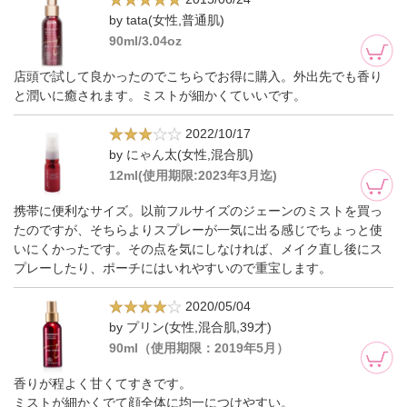
by tata(女性,普通肌)
90ml/3.04oz
店頭で試して良かったのでこちらでお得に購入。外出先でも香り
と潤いに癒されます。ミストが細かくていいです。
2022/10/17
by にゃん太(女性,混合肌)
12ml(使用期限:2023年3月迄)
携帯に便利なサイズ。以前フルサイズのジェーンのミストを買っ
たのですが、そちらよりスプレーが一気に出る感じでちょっと使
いにくかったです。その点を気にしなければ、メイク直し後にス
プレーしたり、ポーチにはいれやすいので重宝します。
2020/05/04
by プリン(女性,混合肌,39才)
90ml（使用期限：2019年5月）
香りが程よく甘くてすきです。
ミストが細かくでて顔全体に均一につけやすい。