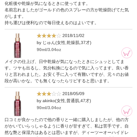
化粧後や乾燥が気になるときに使ってます。
名前忘れましたがゴールドの色のスプレーの方が乾燥防げてた気
がします。
持ち運びは便利なので毎日使えるのはよいです。
2018/11/02
by じゅん(女性,乾燥肌,37才)
90ml/3.04oz
メイクの仕上げ、日中乾燥が気になったときにシュッとしてま
す。ツヤも出るし、気分転換になるので気に入ってます。良い香
りと言われました。お安く手に入って有難いですが、元々のお値
段が高いかな。でも無くなったらリピすると思います。
2018/05/09
by akinko(女性,普通肌,47才)
90ml/3.04oz
口コミが良かったので他の香りと一緒に購入しましたが、他の方
がかいていらっしゃるように香りが甘すぎて、私は苦手です。自
然な艶と保湿力はあるとは思いますが、ディーツーオーハイドレ