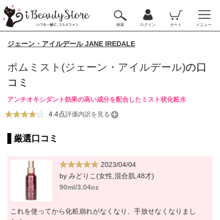
検索
ログイン
カート
メニュー
ジェーン・アイルデール JANE IREDALE
ポムミスト(ジェーン・アイルデール)
の口
コミ
アンチオキシダント効果の高い成分を配合したミスト状化粧水
4.4点
評価内訳を見る
厳選口コミ
2023/04/04
by みどりこ(女性,混合肌,48才)
90ml/3.04oz
これを使ってから化粧崩れがなくなり、手放せなくなりまし