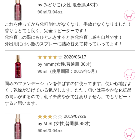
by みどりこ(女性,混合肌,48才)
90ml/3.04oz
これを使ってから化粧崩れがなくなり、手放せなくなりました！
香りもとても良く、完全リピーターです！
化粧直しの際にもひとふきするとお化粧直し感も自然です！
外出用には小瓶のスプレーに詰め替えて持っていってます！
2020/06/17
by mmm(女性,普通肌,38才)
90ml（使用期限：2019年5月）
固めのファンデーションを伸ばすのに使ってます。使い心地はよ
く，乾燥が防げている気がします。ただ，匂いは華やかな化粧品
の匂いがするので，朝イチ爽やかではありません。でもリピート
すると思います。
2019/07/26
by M.SL(女性,普通肌,48才)
90ml/3.04oz