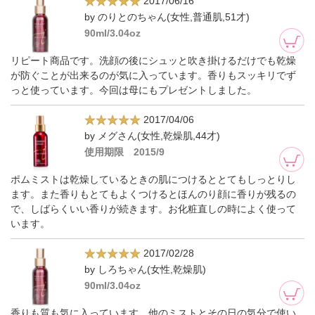
2017/06/16
by のりとのちゃん(女性,普通肌,51才)
90ml/3.04oz
リピート商品です。洗顔の後にシュッと吹き掛けるだけでも乾燥
が防ぐことが出来るのが気に入っています。香りもスッキリでず
っと使っています。今回は母にもプレゼントしました。
2017/04/06
by メグさん(女性,乾燥肌,44才)
使用期限 2015/9
ポムミストは乾燥しているときの肌につけるととてもしっとりし
ます。また香りもとてもよくつけるとほんのり顔に香りが残るの
で、しばらくいい香りが続きます。お化粧直しの時によく使って
います。
2017/02/28
by しろちゃん(女性,乾燥肌)
90ml/3.04oz
香りも質も気に入っています。他のミストとその日の気分で使い