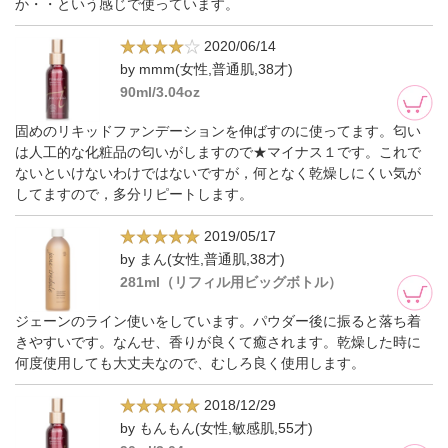
か・・という感じで使っています。
2020/06/14
by mmm(女性,普通肌,38才)
90ml/3.04oz
固めのリキッドファンデーションを伸ばすのに使ってます。匂い
は人工的な化粧品の匂いがしますので★マイナス１です。これで
ないといけないわけではないですが，何となく乾燥しにくい気が
してますので，多分リピートします。
2019/05/17
by まん(女性,普通肌,38才)
281ml（リフィル用ビッグボトル）
ジェーンのライン使いをしています。パウダー後に振ると落ち着
きやすいです。なんせ、香りが良くて癒されます。乾燥した時に
何度使用しても大丈夫なので、むしろ良く使用します。
2018/12/29
by もんもん(女性,敏感肌,55才)