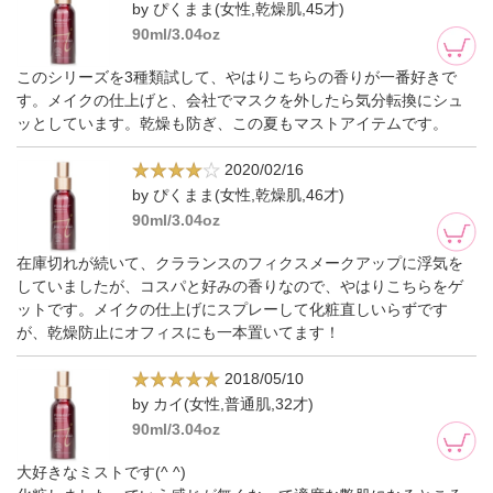
by ぴくまま(女性,乾燥肌,45才)
90ml/3.04oz
このシリーズを3種類試して、やはりこちらの香りが一番好きで
す。メイクの仕上げと、会社でマスクを外したら気分転換にシュ
ッとしています。乾燥も防ぎ、この夏もマストアイテムです。
2020/02/16
by ぴくまま(女性,乾燥肌,46才)
90ml/3.04oz
在庫切れが続いて、クラランスのフィクスメークアップに浮気を
していましたが、コスパと好みの香りなので、やはりこちらをゲ
ットです。メイクの仕上げにスプレーして化粧直しいらずです
が、乾燥防止にオフィスにも一本置いてます！
2018/05/10
by カイ(女性,普通肌,32才)
90ml/3.04oz
大好きなミストです(^ ^)