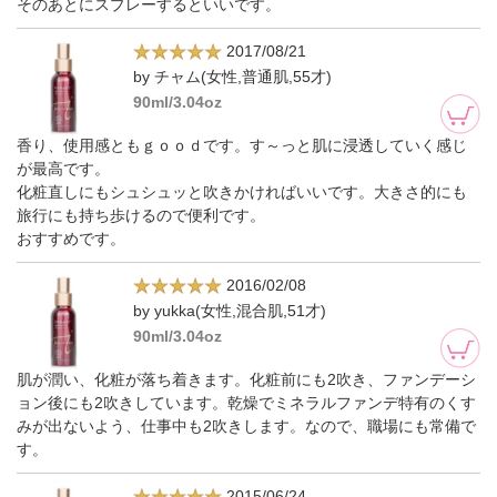
そのあとにスプレーするといいです。
2017/08/21
by チャム(女性,普通肌,55才)
90ml/3.04oz
香り、使用感ともｇｏｏｄです。す～っと肌に浸透していく感じ
が最高です。
化粧直しにもシュシュッと吹きかければいいです。大きさ的にも
旅行にも持ち歩けるので便利です。
おすすめです。
2016/02/08
by yukka(女性,混合肌,51才)
90ml/3.04oz
肌が潤い、化粧が落ち着きます。化粧前にも2吹き、ファンデーシ
ョン後にも2吹きしています。乾燥でミネラルファンデ特有のくす
みが出ないよう、仕事中も2吹きします。なので、職場にも常備で
す。
2015/06/24