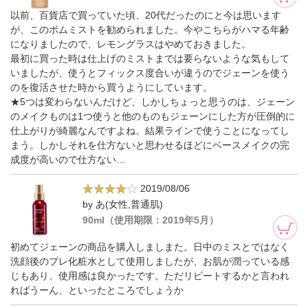
以前、百貨店で買っていた頃、20代だったのにと今は思います
が、このポムミストを勧められました。今やこちらがハマる年齢
になりましたので、レモングラスはやめておきました。
最初に買った時は仕上げのミストまでは要らないような気もして
いましたが、使うとフィックス度合いが違うのでジェーンを使う
のを復活させた時から買うようにしています。
★5つは変わらないんだけど、しかしちょっと思うのは、ジェーン
のメイクものは1つ使うと他のものもジェーンにした方が圧倒的に
仕上がりが綺麗なんですよね。結果ラインで使うことになってし
まう。しかしそれを仕方ないと思わせるほどにベースメイクの完
成度が高いので仕方ない…
2019/08/06
by あ(女性,普通肌)
90ml（使用期限：2019年5月）
初めてジェーンの商品を購入しましまた。日中のミスとではなく
洗顔後のプレ化粧水として使用しましたが、お肌が潤っている感
じもあり、使用感は良かったです。ただリピートするかと言われ
ればうーん、といったところでしょうか