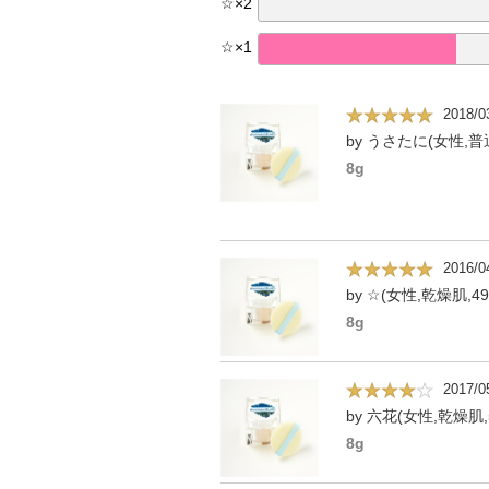
☆
×
2
☆
×
1
2018/0
by うさたに(女性,普
8g
2016/0
by ☆(女性,乾燥肌,4
8g
2017/0
by 六花(女性,乾燥肌,
8g