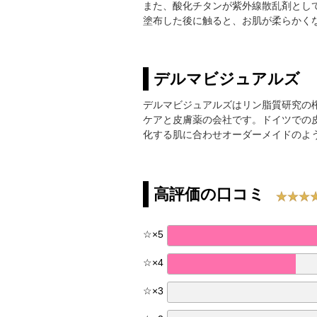
また、酸化チタンが紫外線散乱剤とし
塗布した後に触ると、お肌が柔らかく
デルマビジュアルズ
デルマビジュアルズはリン脂質研究の権
ケアと皮膚薬の会社です。ドイツでの
化する肌に合わせオーダーメイドのよ
高評価の口コミ
☆
×
5
☆
×
4
☆
×
3