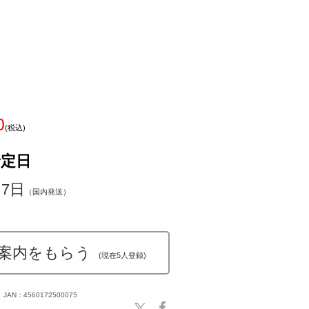
0
(税込)
予定日
～7日
（国内発送）
案内をもらう
(現在5人登録)
JAN：4560172500075