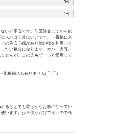
0件
1件
てないと不安です。前回注文してから結
がコスパは非常にいいです。一番気に入
。その為安心感があり他の物を利用して
としたい気分になります。カバー力等、
れませんが、この先もずーっと愛用して
-~化粧崩れも有りません(⌒‐⌒)
触れるととても柔らかなお肌になってい
も使います。少量使うだけで良いので長
。