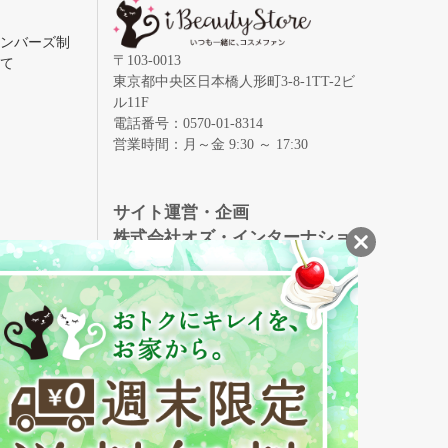
メンバーズ制
〒103-0013
いて
東京都中央区日本橋人形町3-8-1TT-2ビ
ル11F
電話番号：0570-01-8314
営業時間：月～金 9:30 ～ 17:30
録
サイト運営・企画
株式会社オズ・インターナショ
ナル
創業150年、英国伝統の最高級猪毛ハン
S
ドメイドヘアブラシ
メイソンピアソン