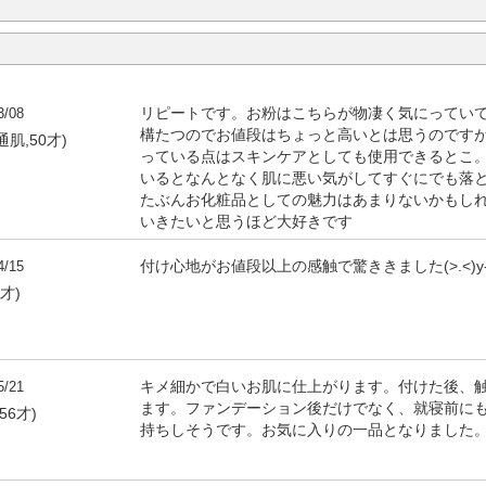
3/08
リピートです。お粉はこちらが物凄く気にってい
構たつのでお値段はちょっと高いとは思うのです
通肌,50才)
っている点はスキンケアとしても使用できるとこ
いるとなんとなく肌に悪い気がしてすぐにでも落
たぶんお化粧品としての魅力はあまりないかもし
いきたいと思うほど大好きです
4/15
付け心地がお値段以上の感触で驚ききました(>.<)y
9才)
5/21
キメ細かで白いお肌に仕上がります。付けた後、
ます。ファンデーション後だけでなく、就寝前に
56才)
持ちしそうです。お気に入りの一品となりました