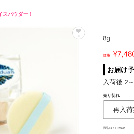
イスパウダー！
8g
9
¥7,48
価格
お届け
入荷後 2
売り切れ
再入荷
商品ID：136535