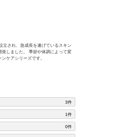
で設立され、急成長を遂げているスキン
発しました。 季節や体調によって変
キンケアシリーズです。
3件
1件
0件