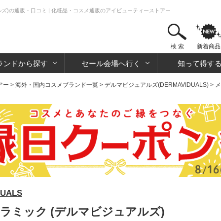
ズ)の通販・口コミ | 化粧品・コスメ通販のアイビューティーストアー
検 索
新着商品
ランドから探す
セール会場へ行く
知って得す
アー
>
海外・国内コスメブランド一覧
>
デルマビジュアルズ(DERMAVIDUALS)
>
メ
UALS
ラミック (デルマビジュアルズ)