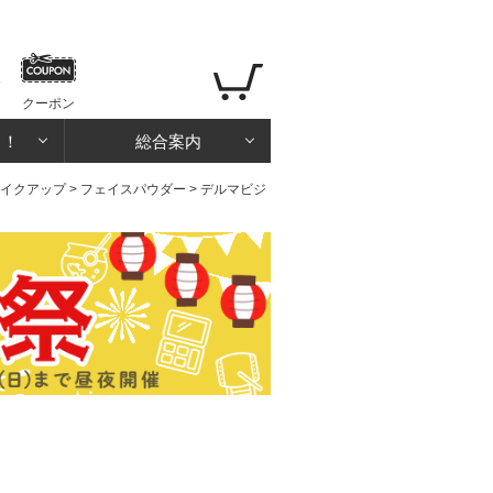
クーポン
る！
総合案内
イクアップ
>
フェイスパウダー
> デルマビジ