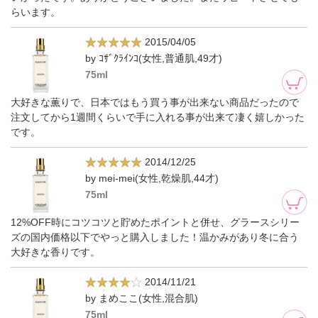
らいます。
2015/04/05
by ｺｻﾞｸﾗｲﾝｺ(女性,普通肌,49才)
75ml
大好きな薫りで、日本ではもう買う事が出来ない商品だったので
注文してから1週間くらいで手に入れる事が出来て凄く嬉しかった
です。
2014/12/25
by mei-mei(女性,乾燥肌,44才)
75ml
12%OFF時にコツコツと貯めたポイントと併せ、グラースシリー
ズの国内価格以下でやっと購入しました！温かみがあり冬に合う
大好きな香りです。
2014/11/21
by まめここ(女性,混合肌)
75ml