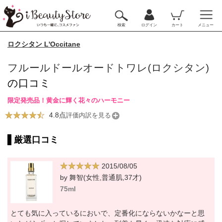
検索
ログイン
カート
メニュー
ロクシタン L'Occitane
フルールドールオードトワレ(ロクシタン)
の口コミ
限定発売品！黄金に輝く花々のハーモニー
4.8点
評価内訳を見る
厳選口コミ
2015/08/05
by 舞智(女性,普通肌,37才)
75ml
とても気に入っているにおいで、定番化にならないかなーと思