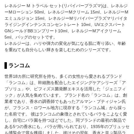
レネルジー M トラベル セット(リバイバープラズマ)は、レネルジ
ーMローション 50ml、レネルジーMクリーム 15ml、レネルジーM
エミュルジョン 15ml、レネルジーMリバイバープラズマリバイタ
ライジングインテンスコンセントレート 10ml、UVエクスパート
GNシールドBBコンプリート10ml、レネルジーMアイクリーム
5ml、バッグのセットです。
レネルジーは、ハリや弾力の変化が気になる肌に寄り添い、年齢
を重ねても自分らしい輝きを楽しむためのシリーズです。
ランコム
世界18カ所に研究所を持ち、多くの女性から愛されるブランド
「ランコム」は、幹細胞を配合したエイジングケアシリーズ「ア
プソリュ」や、ビフィズス菌発酵エキスを活用した「ジェニフィ
ック」が人気を集めています。 ブランド名の「ランコム」は、創
業者であり、香水の調香師でもあったアルマン・プティジャン氏
が、フランス・ロワール地方に現存する「ランコム城」から採っ
た名前です。 彼はランコムの象徴とされているバラをこよなく愛
し、自宅にバラ園を持つほどでした。同ブランドの最初の製品で
ある5つの香水にも、バラが用いられており、1935年のブリュッセ
ル博覧会で賞を獲得しました。彼はその翌年、香水と並ぶ製品ラ