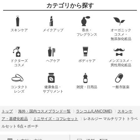
カテゴリから探す
スキンケア
メイクアップ
香水・
オーガニック
フレグランス
コスメ・
無添加化粧品
ドクターズ
ヘアケア
ボディケア
メンズコスメ・
コスメ
男性用化粧品
コンタクト
健康食品・
雑貨・日用品
一般市販薬
レンズ
サプリメント
トップ
海外・国内コスメブランド一覧
ランコム(LANCOME)
スキンケ
ア・基礎化粧品
ミニサイズ・コフレセット
レネルジー マルチリフト トラベ
ルセット 6点＋ポーチ