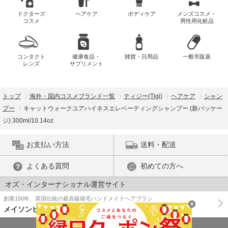
ドクターズ
ヘアケア
ボディケア
メンズコスメ・
コスメ
男性用化粧品
コンタクト
健康食品・
雑貨・日用品
一般市販薬
レンズ
サプリメント
トップ
海外・国内コスメブランド一覧
ティジー(Tigi)
ヘアケア
シャン
プー
キャットウォークユアハイネスエレベーティングシャンプー (新パッケー
ジ) 300ml/10.14oz
お支払い方法
送料・配送
よくある質問
初めての方へ
オズ・インターナショナル運営サイト
創業150年、英国伝統の最高級猪毛ハンドメイドヘアブラシ
メイソンピアソン