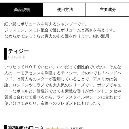
商品説明
使用方法
主要成分
細い髪にボリュームを与えるシャンプーです。
ジャスミン、スミレ配合で髪にボリュームと高さを与えます。
なめらかでふっくらと弾力のある髪を作ります。細い髪用
ティジー
Catwalk
いつだってＨＯＴでいたい、いつだって個性的でいたい、そんな
人のユーモアセンスを刺激するティジー。その中でも「ベッドヘ
ッド」は何人ものスターが愛用していることで、アメリカは勿
論、ロンドンやミラノでも大人気のシリーズです。ポップでキュ
ートなボトルと、個性的でとても素敵な香りがポイント。クセや
質感に合わせて選べるから、ライフスタイルやシーンに合わせて
使い分けてみたり、友達へのプレゼントにもぴったり！
高評価の口コミ
3点(1件)