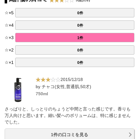
☆
×
5
0件
☆
×
4
0件
☆
×
3
1件
☆
×
2
0件
☆
×
1
0件
2015/12/18
by チャコ(女性,普通肌,50才)
750ml
さっぱりと、しっとりのちょうど中間と言った感じです。香りも
万人向けと思います。細い髪へのボリュームは、特に感じません
でした。
1件の口コミを見る