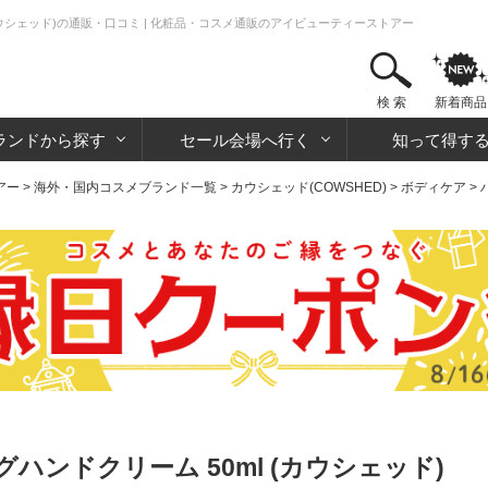
カウシェッド)の通販・口コミ | 化粧品・コスメ通販のアイビューティーストアー
検 索
新着商品
ランドから探す
セール会場へ行く
知って得す
アー
>
海外・国内コスメブランド一覧
>
カウシェッド(COWSHED)
>
ボディケア
>
ンドクリーム 50ml (カウシェッド)