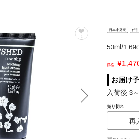
日本未発売
代引
1
50ml/1.69
¥1,47
価格
お届け
入荷後 3
売り切れ
再
商品ID：143492