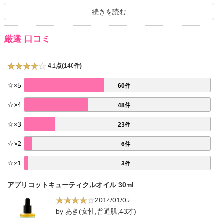
摘んだハーブのエキスがブレンドされています。英国のヴァージン
アトランティック航空では同航空会社のアッパークラスのラウンジ
続きを読む
として、マンハッタンにある会員制クラブSoho House New Yorkで
はゲストやメンバーのための極上スパとしてカウシェッドが利用さ
厳選 口コミ
れています。
4.1点(140件)
☆
×
5
60件
☆
×
4
48件
☆
×
3
23件
☆
×
2
6件
☆
×
1
3件
アプリコットキューティクルオイル 30ml
2014/01/05
by あき(女性,普通肌,43才)