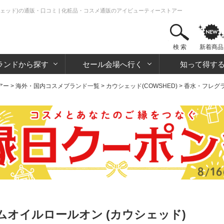
ェッド)の通販・口コミ | 化粧品・コスメ通販のアイビューティーストアー
検 索
新着商品
ランドから探す
セール会場へ行く
知って得す
アー
>
海外・国内コスメブランド一覧
>
カウシェッド(COWSHED)
>
香水・フレグ
オイルロールオン (カウシェッド)