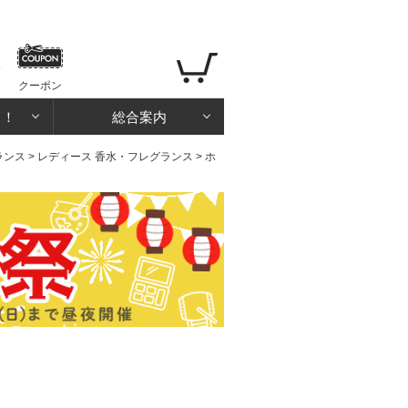
クーポン
る！
総合案内
ランス
>
レディース 香水・フレグランス
> ホ