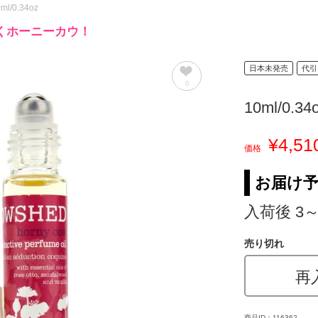
0ml/0.34oz
くホーニーカウ！
日本未発売
代引
0
10ml/0.34
¥4,51
価格
お届け
入荷後 3
売り切れ
再
商品ID：116362