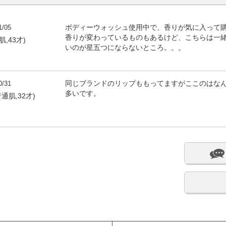
1/05
ボディーウォッシュ使用中で、香りが気に入って
香りが変わっているものもあるけど、こちらは一
肌,43才)
いのが星五つにならないところ。。。
0/31
同じブランドのリップももってますがここのはな
多いです。
,普通肌,32才)