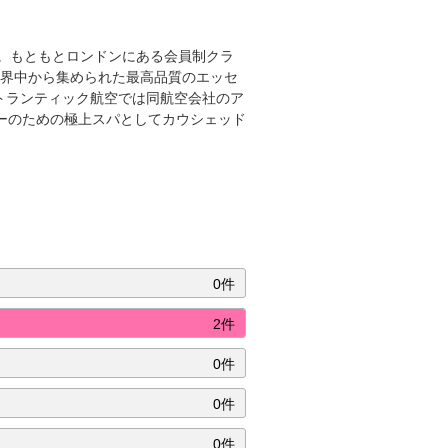
。もともとロンドンにある会員制クラ
、世界中から集められた最高品質のエッセ
トランティック航空では同航空会社のア
ンバーのための極上スパとしてカウシェッド
0件
2件
0件
0件
0件