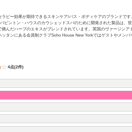
セラピー効果が期待できるスキンケア/バス・ボディケアのブランドです
セット州バビントン・ハウスのカウシェッドスパのために開発された製品は
で摘んだハーブのエキスがブレンドされています。英国のヴァージンア
タンにある会員制クラブSoho House New Yorkではゲストやメ
4点(2件)