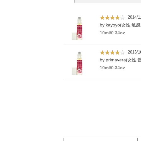
2014/1
by kayoyo(女性,敏感
10ml/0.34oz
2013/1
by primavera(女性
10ml/0.34oz