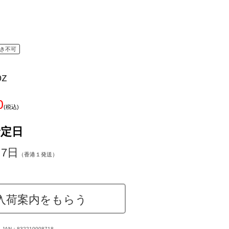
き不可
oz
0
(税込)
予定日
～7日
（香港１発送）
入荷案内をもらう
JAN：832210008718