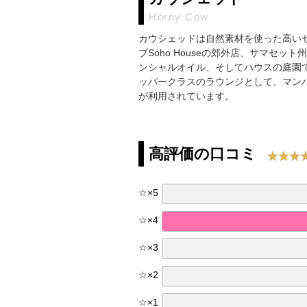
Horny Cow
カウシェッドは自然素材を使った高い
ブSoho Houseの郊外店、サマ
ンシャルオイル、そしてハウスの庭園
ッパークラスのラウンジとして、マンハッ
が利用されています。
高評価の口コミ
☆
×
5
☆
×
4
☆
×
3
☆
×
2
☆
×
1