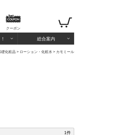
クーポン
る！
総合案内
基礎化粧品
>
ローション・化粧水
>
カモミール
ミ
1件