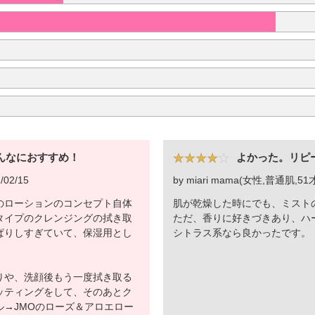
んなにおすすめ！
よかった。リピ
/02/15
by miari mama(女性,普通肌,51才)
のローションのコンセプト自体
肌が乾燥した時にでも、ミスト
タイプのクレンジングの拭き取
ただ、香りに好きづきあり、ハ
ぱりしすぎていて、保湿用とし
シトラス系なら良かったです。
りや、洗顔後もう一度拭き取る
ッティングをして、そのあとク
→JMOのローズ＆アロエロー