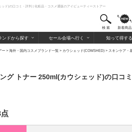
ウシェッド)の口コミ・評判 | 化粧品・コスメ通販のアイビューティーストアー
検 索
新着商品
ランドから探す
セール会場へ行く
知って得す
アー
>
海外・国内コスメブランド一覧
>
カウシェッド(COWSHED)
>
スキンケア・
グ トナー 250ml(カウシェッド)の口コ
3点