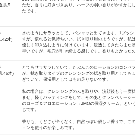
ただ、香りに好きづきあり、ハーブの弱い香りがかすかに
by miari mama(女性,普通肌,51才)
たです。
5
水のようにサラッとして、バシャッと出てきます。1プッシ
すが、慣れると気持ちいい。拭き取り用のようですが、私
,42才)
優しく叩き込むように付けています。浸透してきたらまた塗
早いですが、毛穴が引き締まる感じです。香りもよかった
5
とてもサラサラしていて、たぶんこのローションのコンセ
が、拭き取りタイプのクレンジングの拭き取り用としてち
肌,46才)
ぎていて、保湿用としてはもの足りないです。
私の場合は、クレンジングのふき取りや、洗顔後もう一度
ませ、軽くパッティングをして、そのあとクランベリーシー
のローズ＆アロエローション→JMOの保湿クリーム、とい
じです。
香りも、くどさが全くなく、自然っぽい優しい香りで、こ
ョンを使うのが楽しみです。