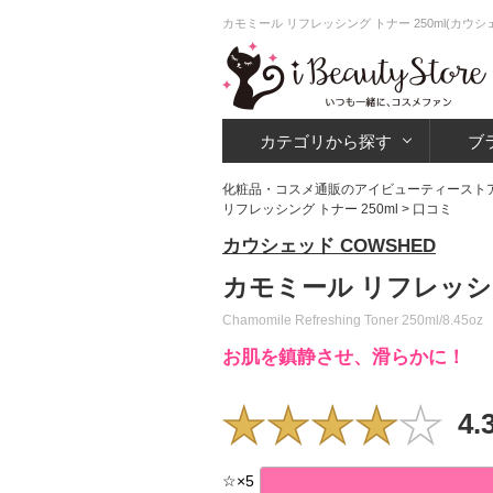
カモミール リフレッシング トナー 250ml(カ
カテゴリから探す
ブ
化粧品・コスメ通販のアイビューティースト
リフレッシング トナー 250ml
> 口コミ
カウシェッド COWSHED
カモミール リフレッシン
Chamomile Refreshing Toner 250ml/8.45oz
お肌を鎮静させ、滑らかに！
4.
☆
×
5