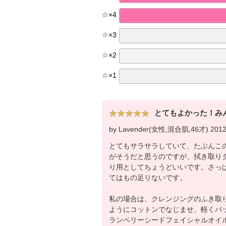
☆
×
4
☆
×
3
☆
×
2
☆
×
1
とてもよかった！み
by Lavender(女性,混合肌,46才) 2012
とてもサラサラしていて、たぶんこ
がそうだと思うのですが、拭き取り
り用としてちょうどいいです。さっ
てはもの足りないです。
私の場合は、クレンジングのふき取
ようにコットンでなじませ、軽くパ
ランベリーシードフェイシャルオイル