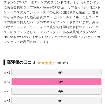
スキンケア/バス・ボディケアのブランドです。もともとロンドン
にある会員制クラブSoho Houseの郊外店、サマセット州バビント
ン・ハウスのカウシェッドスパのために開発された製品は、世界
中から集められた最高品質のエッセンシャルオイル、そしてハウ
スの庭園で摘んだハーブのエキスがブレンドされています。英国
のヴァージンアトランティック航空では同航空会社のアッパーク
ラスのラウンジとして、マンハッタンにある会員制クラブSoho
House New Yorkではゲストやメンバーのための極上スパとしてカ
ウシェッドが利用されています。
高評価の口コミ
4点(1件)
☆
×
5
0件
☆
×
4
1件
☆
×
3
0件
☆
×
2
0件