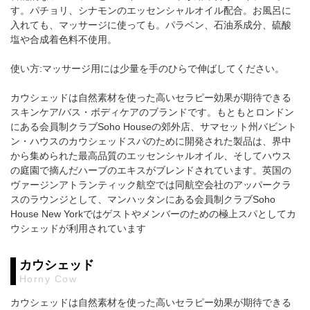
す。パチョリ、シナモンのエッセンシャルオイル配合。お風呂に
入れても、マッサージに使っても。パラベン、石油系成分、硫酸
塩や合成着色料不使用。
使い方:マッサージ用には少量を手のひらで伸ばしてください。
カウシェッドは自然素材を使った高いセラピー効果が期待できる
スキンケア/バス・ボディケアのブランドです。もともとロンドン
にある会員制クラブSoho Houseの郊外店、サマセット州バビント
ン・ハウスのカウシェッドスパのために開発された製品は、界中
から集められた最高品質のエッセンシャルオイル、そしてハウス
の庭園で摘んだハーブのエキスがブレンドされています。英国の
ヴァージンアトランティック航空では同航空会社のアッパークラ
スのラウンジとして、マンハッタンにある会員制クラブSoho
House New Yorkではゲストやメンバーのための極上スパとしてカ
ウシェッドが利用されています
カウシェッド
Horny Cow
カウシェッドは自然素材を使った高いセラピー効果が期待できる