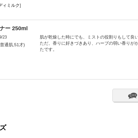
ディミルク
]
ー 250ml
9/23
肌が乾燥した時にでも、ミストの役割りもして良
ただ、香りに好きづきあり、ハーブの弱い香りが
性,普通肌,51才)
たです。
ズ