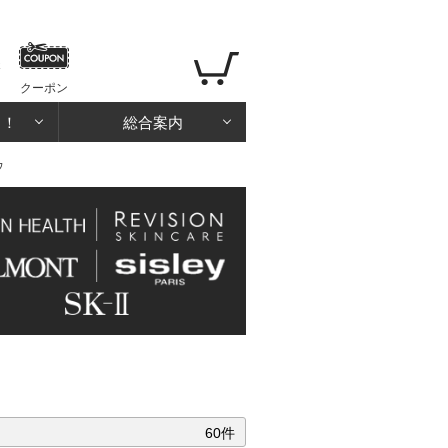
クーポン
る！
総合案内
ウ
60件