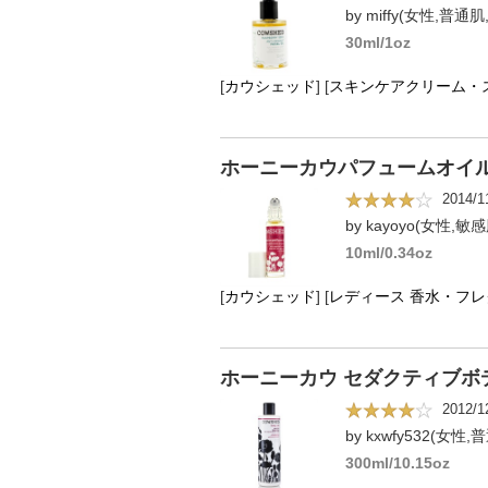
by miffy(女性,普通肌
30ml/1oz
[
カウシェッド
]
[
スキンケアクリーム・
ホーニーカウパフュームオイ
2014/1
by kayoyo(女性,敏感
10ml/0.34oz
[
カウシェッド
]
[
レディース 香水・フ
ホーニーカウ セダクティブボデ
2012/1
by kxwfy532(女性,
300ml/10.15oz