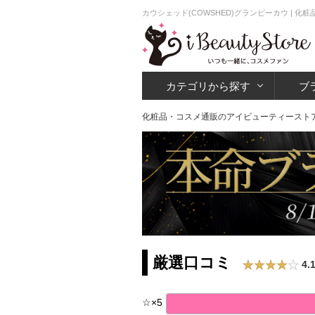
カウシェッド(COWSHED)グランピーカウ | 
カテゴリから探す
ブ
化粧品・コスメ通販のアイビューティースト
厳選口コミ
4.
☆
×
5