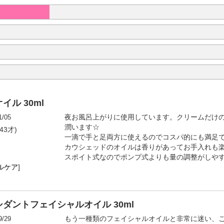
ル 30ml
1/05
夜お風呂上がりに使用しています。クリームだけ
潤います☆
43才)
一滴で手と足両方に使えるのでコスパ的にも満足
カウシェッドのオイルは香りがあってお手入れも
スポイト式なのでポンプ式よりも量の調整がしや
ルケア
]
ダントフェイシャルオイル 30ml
9/29
もう一種類のフェイシャルオイルと非常に迷い、