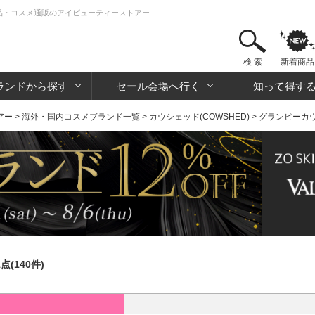
化粧品・コスメ通販のアイビューティーストアー
検 索
新着商品
ランドから探す
セール会場へ行く
知って得す
アー
>
海外・国内コスメブランド一覧
>
カウシェッド(COWSHED)
> グランピーカ
1点(140件)