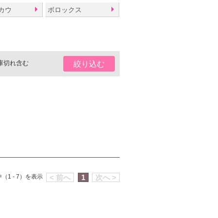
カウ
ボロックス
庫切れ含む
絞り込む
（1 - 7）を表示
< 前へ
1
次へ >