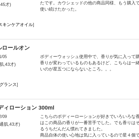
たです。カウシェッドの他の商品同様、もう購入
,45才)
使い続けたかった。
スキンケアオイル
]
ルロールオン
1/05
ボディーウォッシュ使用中で、香りが気に入って
香りが変わっているものもあるけど、こちらは一
肌,43才)
いのが星五つにならないところ。。。
レグランス
]
ィローション 300ml
2/09
こちらのボディーローションが好きでいろいろな
はこの商品の香りが一番苦手でした。でも香りは
普通肌,43才)
るうちだんだん慣れてきました。
商品自体の使い心地は気に入っているので星４個