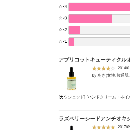
☆
×
4
☆
×
3
☆
×
2
☆
×
1
アプリコットキューティクルオイ
2014/0
by あき(女性,普通肌,
[
カウシェッド
]
[
ハンドクリーム・ネイ
ラズベリーシードアンチオキシ
2017/0