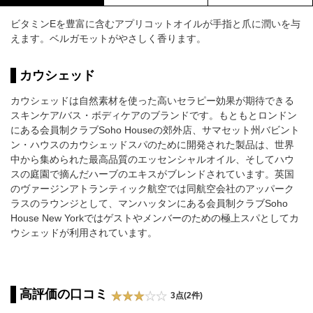
ビタミンEを豊富に含むアプリコットオイルが手指と爪に潤いを与
えます。ベルガモットがやさしく香ります。
カウシェッド
カウシェッドは自然素材を使った高いセラピー効果が期待できる
スキンケア/バス・ボディケアのブランドです。もともとロンドン
にある会員制クラブSoho Houseの郊外店、サマセット州バビント
ン・ハウスのカウシェッドスパのために開発された製品は、世界
中から集められた最高品質のエッセンシャルオイル、そしてハウ
スの庭園で摘んだハーブのエキスがブレンドされています。英国
のヴァージンアトランティック航空では同航空会社のアッパーク
ラスのラウンジとして、マンハッタンにある会員制クラブSoho
House New Yorkではゲストやメンバーのための極上スパとしてカ
ウシェッドが利用されています。
高評価の口コミ
3点(2件)