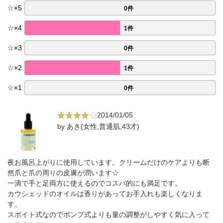
☆
×
5
0件
☆
×
4
1件
☆
×
3
0件
☆
×
2
1件
☆
×
1
0件
2014/01/05
by あき(女性,普通肌,43才)
夜お風呂上がりに使用しています。クリームだけのケアよりも断
然爪と爪の周りの皮膚が潤います☆
一滴で手と足両方に使えるのでコスパ的にも満足です。
カウシェッドのオイルは香りがあってお手入れも楽しくなりま
す。
スポイト式なのでポンプ式よりも量の調整がしやすく気に入って