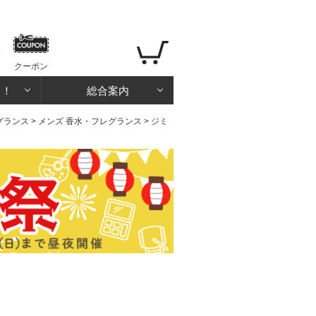
クーポン
る！
総合案内
グランス
>
メンズ 香水・フレグランス
> ジミ