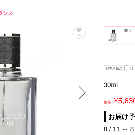
ランス
30ml
10
¥5,630
日本未発売
代引
30ml
¥5,63
価格
お届け
8 / 11 ～ 8