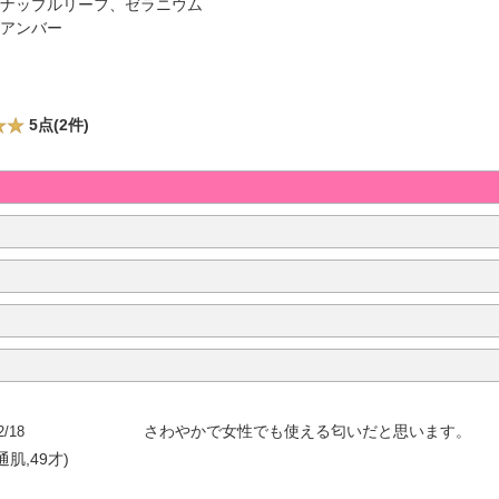
イナップルリーフ、ゼラニウム
、アンバー
5点(2件)
2/18
さわやかで女性でも使える匂いだと思います。
通肌,49才)