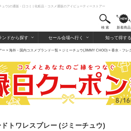
チュウ)の通販・口コミ | 化粧品・コスメ通販のアイビューティーストアー
検 索
新着商品
ランドから探す
セール会場へ行く
知って得す
アー
>
海外・国内コスメブランド一覧
>
ジミーチュウ(JIMMY CHOO)
>
香水・フレ
ードトワレスプレー (ジミーチュウ)