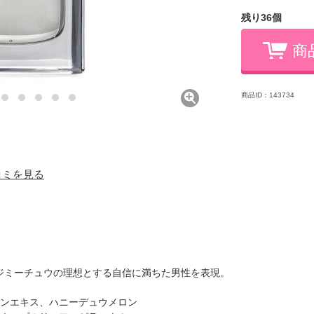
残り36個
商
商品ID：143734
口コミを見る
。
ジミーチュウの理想とする自信に満ちた男性を表現。
リンエキス、ハニーデュウメロン