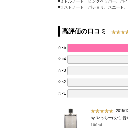
■ミドルノート：ピンクペッパー、パ
■ラストノート：パチョリ、スエード
高評価の口コミ
☆
×
5
☆
×
4
☆
×
3
☆
×
2
☆
×
1
2015/1
by やっちー(女性,普
100ml