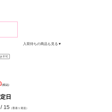
入荷待ちの商品も見る▼
き不可
0
(税込)
予定日
 / 15
（香港１発送）