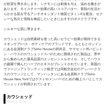
が欲望を導き出します。シナモンには刺激を与え、温める働きが
あります。モイスチャー効果の高いココアバター、普段の生活か
らかかる肌を守るアンチオキシダント物質ビタミンEを配合。セク
シーな気分と情熱を喚起したいときにおすすのボスクラブです。
シルキーな肌に導きます。
カウシェッドは自然素材を使った高いセラピー効果が期待できる
スキンケア/バス・ボディケアのブランドです。もともとロンドン
にある会員制クラブSoho Houseの郊外店、サマセット州バビント
ン・ハウスのカウシェッドスパのために開発された製品は、界中
から集められた最高品質のエッセンシャルオイル、そしてハウス
の庭園で摘んだハーブのエキスがブレンドされています。英国の
ヴァージンアトランティック航空では同航空会社のアッパークラ
スのラウンジとして、マンハッタンにある会員制クラブSoho
House New Yorkではゲストやメンバーのための極上スパとしてカ
ウシェッドが利用されています。
カウシェッド
Horny Cow