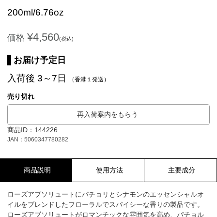
200ml/6.76oz
¥4,560
価格
(税込)
お届け予定日
入荷後 3～7日
（香港１発送）
売り切れ
再入荷案内をもらう
商品ID：144226
JAN：5060347780282
商品説明
使用方法
主要成分
ローズアブソリュートにパチョリとシナモンのエッセンシャルオ
イルをブレンドしたフローラルでスパイシーな香りの製品です。
ローズアブソリュートがロマンチックな雰囲気を高め、パチョル