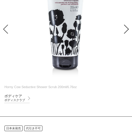
Horny Cow Seductive Shower Scrub 200ml/6.76oz
ボディケア
ボディスクラブ
日本未発売
代引き不可