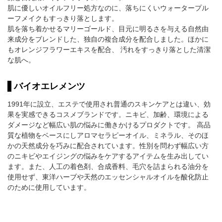
肌に優しいオイルフリー処方なのに、落ちにくいウォータープル
ーフメイクもすっきり落とします。
肌を落ち着かせるマリーゴールド、目元に明るさを与える自然由
来成分をブレンドした、独自の複合成分を配合しました。ほかに
もオレンジフラワーエキスを配合、 汚れをすっきり落とした清潔
な肌へ。
バイオエレメンツ
1991年に設立、エステで使用され普通のスキンケアとは違い、効
果を実感できるコスメブランドです。ニキビ、加齢、環境による
ダメージなど幅広い肌の悩みに働きかけるプロダクトです。 高品
質な植物をベースにしアロマセラピーオイル、ミネラル、そのほ
かの天然成分を巧みに配合されています。性別を問わず幅広い方
のニキビやエイジングの悩みをケアするアイテムを生み出してい
ます。また、人工の着色剤、合成香料、毛穴を詰まられる油分を
使用せず、東洋ハーブや天然のエッセンシャルオイルを酸化防止
のために使用しています。