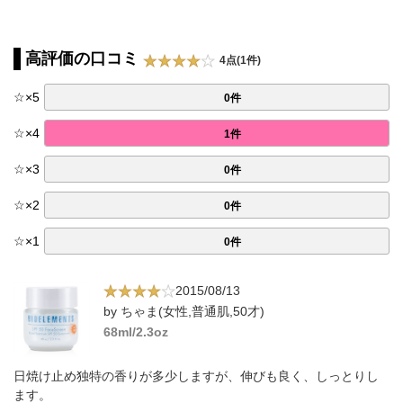
高評価の口コミ
4点(1件)
☆
×
5
0件
☆
×
4
1件
☆
×
3
0件
☆
×
2
0件
☆
×
1
0件
2015/08/13
by ちゃま(女性,普通肌,50才)
68ml/2.3oz
日焼け止め独特の香りが多少しますが、伸びも良く、しっとりし
ます。