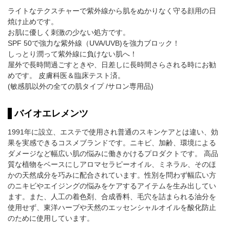
ライトなテクスチャーで紫外線から肌をぬかりなく守る顔用の日
焼け止めです。
お肌に優しく刺激の少ない処方です。
SPF 50で強力な紫外線（UVA/UVB)を強力ブロック！
しっとり潤って紫外線に負けない肌へ！
屋外で長時間過ごすときや、日差しに長時間さらされる時にお勧
めです。 皮膚科医＆臨床テスト済。
(敏感肌以外の全ての肌タイプ /サロン専用品)
バイオエレメンツ
1991年に設立、エステで使用され普通のスキンケアとは違い、効
果を実感できるコスメブランドです。ニキビ、加齢、環境による
ダメージなど幅広い肌の悩みに働きかけるプロダクトです。 高品
質な植物をベースにしアロマセラピーオイル、ミネラル、そのほ
かの天然成分を巧みに配合されています。性別を問わず幅広い方
のニキビやエイジングの悩みをケアするアイテムを生み出してい
ます。また、人工の着色剤、合成香料、毛穴を詰まられる油分を
使用せず、東洋ハーブや天然のエッセンシャルオイルを酸化防止
のために使用しています。