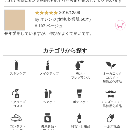
これで実際に肌との相性が良かったらまた購入したいと思います
2016/12/08
by オレンジ(女性,乾燥肌,60才)
# 107 ベージュ
長年愛用していますが、伸びがよくて良いです。
カテゴリから探す
スキンケア
メイクアップ
香水・
オーガニック
フレグランス
コスメ・
無添加化粧品
ドクターズ
ヘアケア
ボディケア
メンズコスメ・
コスメ
男性用化粧品
コンタクト
健康食品・
雑貨・日用品
一般市販薬