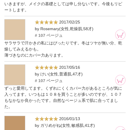
いきますが、メイクの基礎としては申し分ないです。今後もリピ
ートします。
2017/02/25
by Rosemary(女性,乾燥肌,58才)
# 107 ベージュ
サラサラで汗かきの私にはぴったりです。冬はツヤが無い分、乾
燥してみえるかも。
薄づきなのにカバー力あります。
2017/05/16
by けい(女性,普通肌,47才)
# 107 ベージュ
ずっと愛用してます。くずれにくくカバー力があるところが気に
入ってます。いつもは１０８を買うことが多いのですが、１０７
もなかなか良かったです。自然なベージュ系で肌に合ってまし
た。
2016/01/13
by ガリめがね(女性,敏感肌,41才)