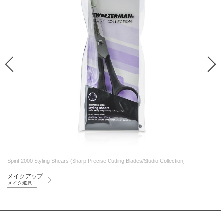
Spirit 2000 Styling Shears (Sharp Precise Cutting Blades/Studio Collection) -
メイクアップ
メイク道具