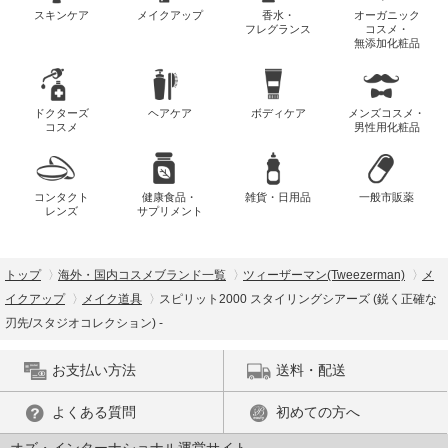
スキンケア
メイクアップ
香水・
オーガニック
フレグランス
コスメ・
無添加化粧品
ドクターズ
ヘアケア
ボディケア
メンズコスメ・
コスメ
男性用化粧品
コンタクト
健康食品・
雑貨・日用品
一般市販薬
レンズ
サプリメント
トップ
海外・国内コスメブランド一覧
ツィーザーマン(Tweezerman)
メ
イクアップ
メイク道具
スピリット2000 スタイリングシアーズ (鋭く正確な
刃先/スタジオコレクション) -
お支払い方法
送料・配送
よくある質問
初めての方へ