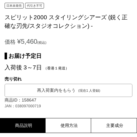
日本未発売
代引き不可
スピリット2000 スタイリングシアーズ (鋭く正
確な刃先/スタジオコレクション) -
¥5,460
価格
(税込)
お届け予定日
入荷後 3～7日
（香港１発送）
売り切れ
再入荷案内をもらう
(現在1 人登録)
商品ID：158647
JAN：038097000719
商品説明
使用方法
主要成分