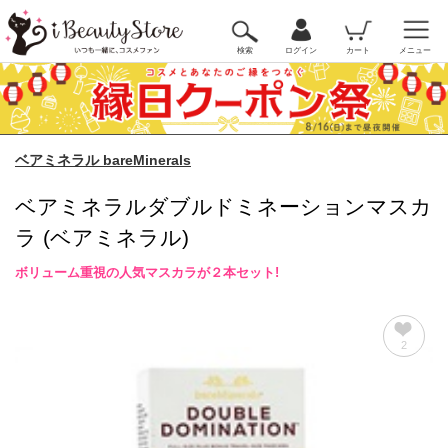
検索
ログイン
カート
メニュー
ベアミネラル bareMinerals
ベアミネラルダブルドミネーションマスカ
ラ (ベアミネラル)
ボリューム重視の人気マスカラが２本セット!
2