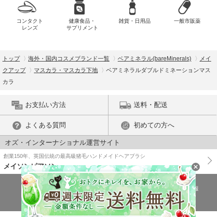
コンタクト
健康食品・
雑貨・日用品
一般市販薬
レンズ
サプリメント
トップ
海外・国内コスメブランド一覧
ベアミネラル(bareMinerals)
メイ
クアップ
マスカラ・マスカラ下地
ベアミネラルダブルドミネーションマス
カラ
お支払い方法
送料・配送
よくある質問
初めての方へ
オズ・インターナショナル運営サイト
創業150年、英国伝統の最高級猪毛ハンドメイドヘアブラシ
メイソンピアソン
特商法に基づく表示
プライバシーポリシー
医薬品販売許可証の情報
ご利用規約
PC版で表示