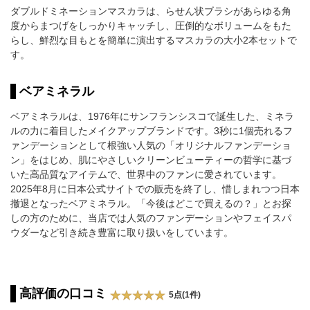
ダブルドミネーションマスカラは、らせん状ブラシがあらゆる角
度からまつげをしっかりキャッチし、圧倒的なボリュームをもた
らし、鮮烈な目もとを簡単に演出するマスカラの大小2本セットで
す。
ベアミネラル
ベアミネラルは、1976年にサンフランシスコで誕生した、ミネラ
ルの力に着目したメイクアップブランドです。3秒に1個売れるフ
ァンデーションとして根強い人気の「オリジナルファンデーショ
ン」をはじめ、肌にやさしいクリーンビューティーの哲学に基づ
いた高品質なアイテムで、世界中のファンに愛されています。
2025年8月に日本公式サイトでの販売を終了し、惜しまれつつ日本
撤退となったベアミネラル。「今後はどこで買えるの？」とお探
しの方のために、当店では人気のファンデーションやフェイスパ
ウダーなど引き続き豊富に取り扱いをしています。
高評価の口コミ
5点(1件)