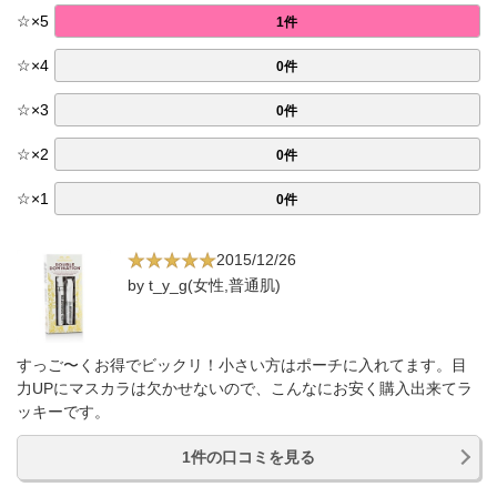
☆
×
5
1件
☆
×
4
0件
☆
×
3
0件
☆
×
2
0件
☆
×
1
0件
2015/12/26
by t_y_g(女性,普通肌)
すっご〜くお得でビックリ！小さい方はポーチに入れてます。目
力UPにマスカラは欠かせないので、こんなにお安く購入出来てラ
ッキーです。
1件の口コミを見る