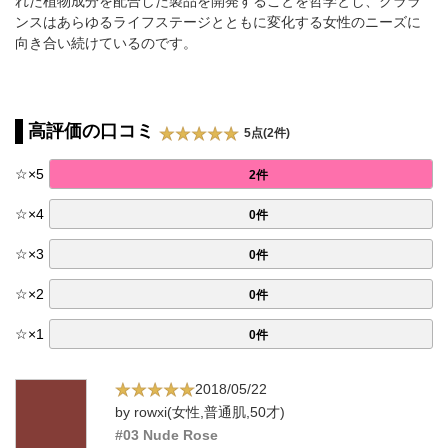
れた植物成分を配合した製品を開発することを哲学とし、クララ
ンスはあらゆるライフステージとともに変化する女性のニーズに
向き合い続けているのです。
高評価の口コミ
5点(2件)
☆
×
5
2件
☆
×
4
0件
☆
×
3
0件
☆
×
2
0件
☆
×
1
0件
2018/05/22
by rowxi(女性,普通肌,50才)
#03 Nude Rose