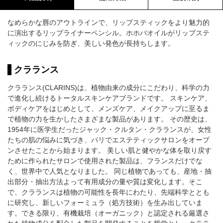
なめらかな唇のアウトラインで、リップスティックをより魅力的
に演出するリップライナーペンシル。ホホバオイルがリップステ
ィックのにじみを防ぎ、美しい発色が長持ちします。
クラランス
クラランス(CLARINS)は、植物由来の成分にこだわり、科学の力
で進化し続けるトータルスキンケアブランドです。 スキンケア、
ボディケアをはじめとして、メンズケア、メイクアップに至るま
で植物の力を生かしたさまざまな製品があります。 その歴史は、
1954年に医学生だったジャック・クルタン・クラランスが、女性
たちの肌の悩みに気づき、パリでエステティックサロンをオープ
ンさせたことから始まります。 美しい肌と健やかな体を取り戻す
ために作られたサロンで使用された製品は、フランスだけでな
く、世界中で人気となりました。 同じ植物であっても、産地・抽
出部分・抽出方法よって有用成分の量や質は変化します。そこ
で、クラランスは植物の可能性を長年にわたり、先端科学ととも
に研究し、新しいフォーミュラ（処方技術）を生み出していま
す。できる限り、有機栽培（オーガニック）と認定される厳選さ