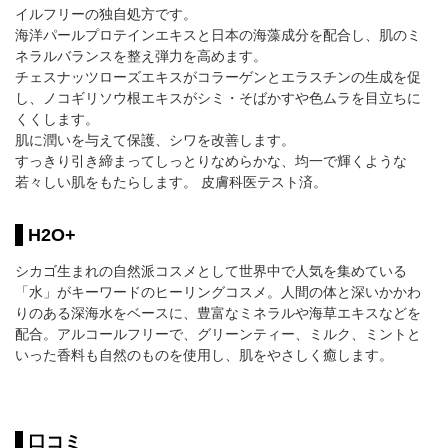
イルフリーの独自処方です。
海洋パールプロテインエキスと日本の海藻成分を配合し、肌のミ
ネラルバランスを整え弾力を高めます。
チェスナッツローズエキスがコラーゲンとエラスチンの生成を促
し、ノコギリソウ根エキスがシミ・そばかすや色ムラを目立ちに
くくします。
肌に潤いを与えて保護、シワを改善します。
すっきり引き締まってしっとりなめらかな、均一で輝くような
若々しい肌をもたらします。 皮膚科医テスト済。
H2O+
シカゴ生まれの自然派コスメとして世界中で人気を集めている
「水」がキーワードのヒーリングコスメ。人間の体と深いかかわ
りのある深海水をベースに、豊富なミネラルや海草エキスなどを
配合。アルコールフリーで、グリーンティー、ミルク、ミントと
いった香料も自然のものを使用し、肌をやさしく癒します。
口コミ