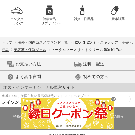
コンタクト
健康食品・
雑貨・日用品
一般市販薬
レンズ
サプリメント
トップ
海外・国内コスメブランド一覧
H2O+(H2O+)
スキンケア・基礎化
粧品
美容液・保湿ジェル
トータルソース ナイトクリーム 50ml/1.7oz
お支払い方法
送料・配送
よくある質問
初めての方へ
オズ・インターナショナル運営サイト
創業150年、英国伝統の最高級猪毛ハンドメイドヘアブラシ
メイソンピアソン
特商法に基づく表示
プライバシーポリシー
医薬品販売許可証の情報
ご利用規約
PC版で表示