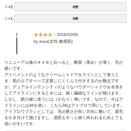
☆
×
2
0件
☆
×
1
0件
2016/10/05
by anya(女性,敏感肌)
リニューアル後の＃４８と比べると、断面（厚み）が薄く、毛が
硬いです。
アイペイントのようなクリームシャドウをラインとして使うと
き、肌の上ですべって定着しにくくムラ付きするのが難点です
が、デュアルインテンシティのようなパウダーシャドウを水溶き
してアイラインにするときには、細く繊細なラインが描けます。
しかし、眼の縁に使うには（かなり）痛いです。なので、今はア
イラインには48を使い、こちら38はアイブロウ用にしています。
アイブロウブラシとしては、毛の硬さが良い方向に働いて、眉毛
をかき分けて描けますし、眉尻もすっと細く終われるためとても
使いやすいです。