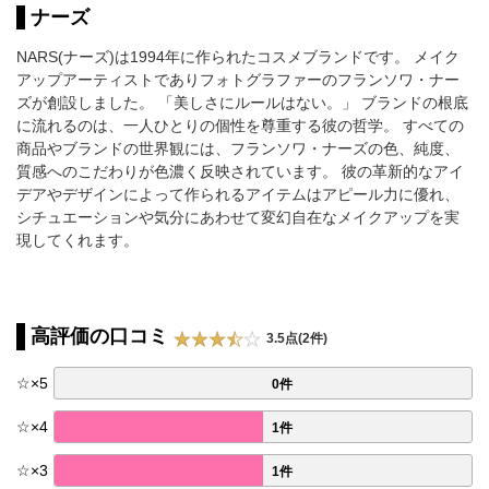
ナーズ
NARS(ナーズ)は1994年に作られたコスメブランドです。 メイク
アップアーティストでありフォトグラファーのフランソワ・ナー
ズが創設しました。 「美しさにルールはない。」 ブランドの根底
に流れるのは、一人ひとりの個性を尊重する彼の哲学。 すべての
商品やブランドの世界観には、フランソワ・ナーズの色、純度、
質感へのこだわりが色濃く反映されています。 彼の革新的なアイ
デアやデザインによって作られるアイテムはアピール力に優れ、
シチュエーションや気分にあわせて変幻自在なメイクアップを実
現してくれます。
高評価の口コミ
3.5点(2件)
☆
×
5
0件
☆
×
4
1件
☆
×
3
1件