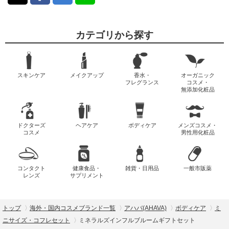
カテゴリから探す
スキンケア
メイクアップ
香水・
オーガニック
フレグランス
コスメ・
無添加化粧品
ドクターズ
ヘアケア
ボディケア
メンズコスメ・
コスメ
男性用化粧品
コンタクト
健康食品・
雑貨・日用品
一般市販薬
レンズ
サプリメント
トップ
海外・国内コスメブランド一覧
アハバ(AHAVA)
ボディケア
ミ
ニサイズ・コフレセット
ミネラルズインフルブルームギフトセット