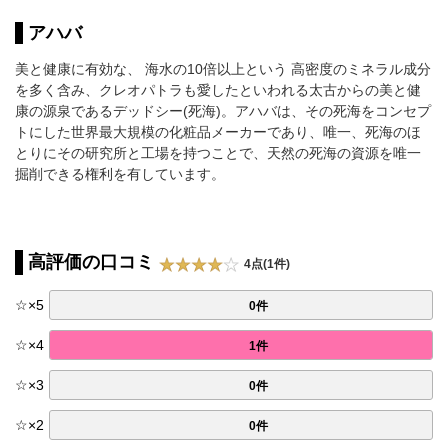
アハバ
美と健康に有効な、 海水の10倍以上という 高密度のミネラル成分
を多く含み、クレオパトラも愛したといわれる太古からの美と健
康の源泉であるデッドシー(死海)。アハバは、その死海をコンセプ
トにした世界最大規模の化粧品メーカーであり、唯一、死海のほ
とりにその研究所と工場を持つことで、天然の死海の資源を唯一
掘削できる権利を有しています。
高評価の口コミ
4点(1件)
☆
×
5
0件
☆
×
4
1件
☆
×
3
0件
☆
×
2
0件