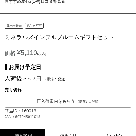
おすすめ度4点(1件)口コミを見る
日本未発売
代引き不可
ミネラルズインフルブルームギフトセット
¥5,110
価格
(税込)
お届け予定日
入荷後 3～7日
（香港１発送）
売り切れ
再入荷案内をもらう
(現在2 人登録)
商品ID：160013
JAN：697045011018
商品説明
使用方法
主要成分