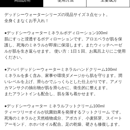
デッドシーウォーターシリーズの現品サイズ３点セット。
全身くまなくお手入れ！
●デッドシーウォーターミネラルボディローション100ml
肌にすっと浸透するボディローションです。アロエベラが肌を保
護し、死海のミネラルが即座に保湿します。またウィッチヘーゼ
ルが肌を生き返らせます。 使い方：1日１回、お風呂上りにご使用
ください。
●アハバ デッドシーウォーターミネラルハンドクリーム100ml
ミネラルを多く含み、家事や環境ダメージから肌を守ります。潤
いレベルを上げ、滑らかでふっくらとした仕上がりです。アメリ
カマンサクの抽出物が肌を滑らかに、衛生的に整えます。
またアラントインも配合し、肌を落ち着かせます。
●デッドシーウォーター ミネラルフットクリーム100ml
ティーツリーオイルが抗菌効果を発揮するフットクリーム です。
死海のミネラルと天然植物成分、アボカド、小麦胚芽、スイート
アーモンド、ホホバオイル配合。足の乾燥、硬さも修復します。