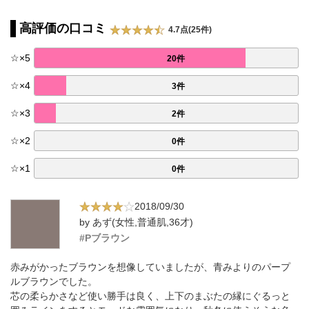
高評価の口コミ
4.7点(25件)
☆
×
5
20件
☆
×
4
3件
☆
×
3
2件
☆
×
2
0件
☆
×
1
0件
2018/09/30
by あず(女性,普通肌,36才)
#Pブラウン
赤みがかったブラウンを想像していましたが、青みよりのパープ
ルブラウンでした。
芯の柔らかさなど使い勝手は良く、上下のまぶたの縁にぐるっと