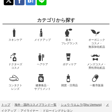
カテゴリから探す
スキンケア
メイクアップ
香水・
オーガニック
フレグランス
コスメ・
無添加化粧品
ドクターズ
ヘアケア
ボディケア
メンズコスメ・
コスメ
男性用化粧品
コンタクト
健康食品・
雑貨・日用品
一般市販薬
レンズ
サプリメント
トップ
海外・国内コスメブランド一覧
シュウ ウエムラ(Shu Uemura)
メ
イクアップ
アイライナー
ドローイングクレヨン