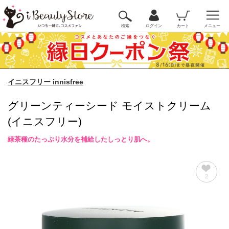
検索
ログイン
カート
メニュー
イニスフリー innisfree
グリーンティーシード モイストクリーム
(イニスフリー)
緑茶種のたっぷり水分を補給したしっとり肌へ。
2