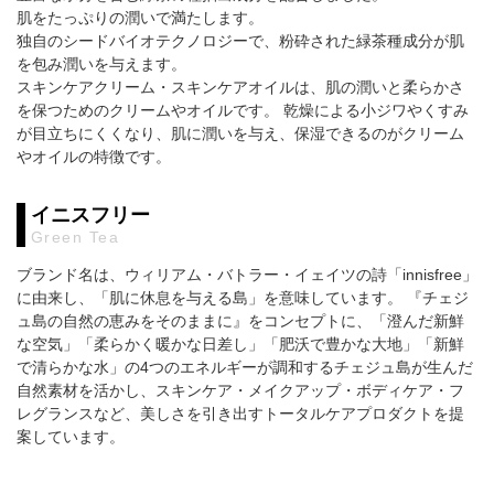
肌をたっぷりの潤いで満たします。
独自のシードバイオテクノロジーで、粉砕された緑茶種成分が肌
を包み潤いを与えます。
スキンケアクリーム・スキンケアオイルは、肌の潤いと柔らかさ
を保つためのクリームやオイルです。 乾燥による小ジワやくすみ
が目立ちにくくなり、肌に潤いを与え、保湿できるのがクリーム
やオイルの特徴です。
イニスフリー
Green Tea
ブランド名は、ウィリアム・バトラー・イェイツの詩「innisfree」
に由来し、「肌に休息を与える島」を意味しています。 『チェジ
ュ島の自然の恵みをそのままに』をコンセプトに、「澄んだ新鮮
な空気」「柔らかく暖かな日差し」「肥沃で豊かな大地」「新鮮
で清らかな水」の4つのエネルギーが調和するチェジュ島が生んだ
自然素材を活かし、スキンケア・メイクアップ・ボディケア・フ
レグランスなど、美しさを引き出すトータルケアプロダクトを提
案しています。