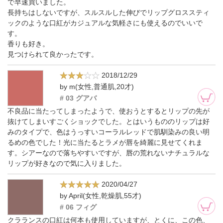
で早速買いました。
長持ちはしないですが、スルスルした伸びでリップグロススティ
ックのような口紅がカジュアルな気軽さにも使えるのでいいで
す。
香りも好き。
見つけられて良かったです。
2018/12/29
by m(女性,普通肌,20才)
# 03 グアバ
不良品に当たってしまったようで、使おうとするとリップの先が
抜けてしまいすごくショックでした。とはいうもののリップは好
みのタイプで、色はうっすいコーラルレッドで肌馴染みの良い明
るめの色でした！光に当たるとラメが唇を綺麗に見せてくれま
す。シアーなので落ちやすいですが、唇の荒れないナチュラルな
リップが好きなので気に入りました。
2020/04/27
by April(女性,乾燥肌,55才)
# 06 フィグ
クラランスの口紅は何本も使用していますが、とくに、この色、