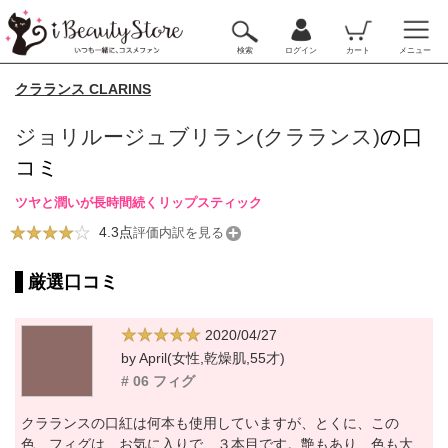
検索
ログイン
カート
メニュー
クラランス CLARINS
ジョリルージュブリラン(クラランス)
の口
コミ
ツヤと潤いが長時間続くリップスティック
4.3点
評価内訳を見る
厳選口コミ
2020/04/27
by April(女性,乾燥肌,55才)
# 06 フィグ
クラランスの口紅は何本も使用していますが、とくに、この
色、フィグは、お気に入りで、３本目です。艶もあり、色も大