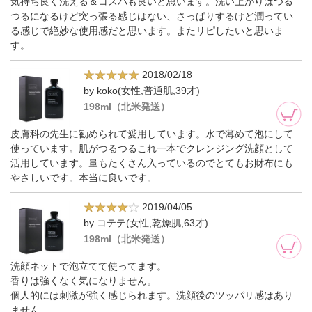
気持ち良く洗える＆コスパも良いと思います。洗い上がりはつる
つるになるけど突っ張る感じはない、さっぱりするけど潤ってい
る感じで絶妙な使用感だと思います。またリピしたいと思いま
す。
2018/02/18
by koko(女性,普通肌,39才)
198ml（北米発送）
皮膚科の先生に勧められて愛用しています。水で薄めて泡にして
使っています。肌がつるつるこれ一本でクレンジング洗顔として
活用しています。量もたくさん入っているのでとてもお財布にも
やさしいです。本当に良いです。
2019/04/05
by コテテ(女性,乾燥肌,63才)
198ml（北米発送）
洗顔ネットで泡立てて使ってます。
香りは強くなく気になりません。
個人的には刺激が強く感じられます。洗顔後のツッパリ感はあり
ません。