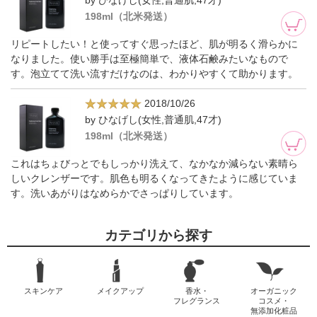
by ひなげし(女性,普通肌,47才)
198ml（北米発送）
リピートしたい！と使ってすぐ思ったほど、肌が明るく滑らかに
なりました。使い勝手は至極簡単で、液体石鹸みたいなもので
す。泡立てて洗い流すだけなのは、わかりやすくて助かります。
2018/10/26
by ひなげし(女性,普通肌,47才)
198ml（北米発送）
これはちょびっとでもしっかり洗えて、なかなか減らない素晴ら
しいクレンザーです。肌色も明るくなってきたように感じていま
す。洗いあがりはなめらかでさっぱりしています。
カテゴリから探す
スキンケア
メイクアップ
香水・
オーガニック
フレグランス
コスメ・
無添加化粧品