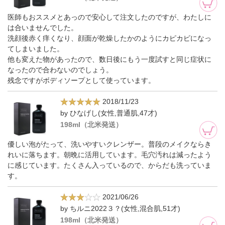
医師もおススメとあっので安心して注文したのですが、わたしに
は合いませんでした。
洗顔後赤く痒くなり、顔面が乾燥したかのようにカピカピになっ
てしまいました。
他も変えた物があったので、数日後にもう一度試すと同じ症状に
なったので合わないのでしょう。
残念ですがボディソープとして使っています。
2018/11/23
by ひなげし(女性,普通肌,47才)
198ml（北米発送）
優しい泡がたって、洗いやすいクレンザー。普段のメイクならき
れいに落ちます。朝晩に活用しています。毛穴汚れは減ったよう
に感じています。たくさん入っているので、からだも洗っていま
す。
2021/06/26
by ちルニ2022３？(女性,混合肌,51才)
198ml（北米発送）