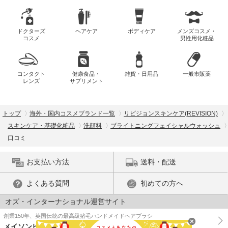
ドクターズ
ヘアケア
ボディケア
メンズコスメ・
コスメ
男性用化粧品
コンタクト
健康食品・
雑貨・日用品
一般市販薬
レンズ
サプリメント
トップ
海外・国内コスメブランド一覧
リビジョンスキンケア(REVISION)
スキンケア・基礎化粧品
洗顔料
ブライトニングフェイシャルウォッシュ
口コミ
お支払い方法
送料・配送
よくある質問
初めての方へ
オズ・インターナショナル運営サイト
創業150年、英国伝統の最高級猪毛ハンドメイドヘアブラシ
メイソンピアソン