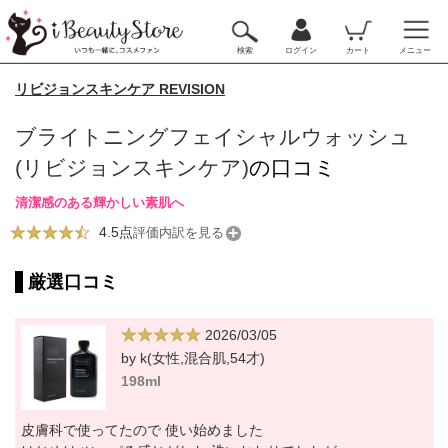
検索
ログイン
カート
メニュー
リビジョンスキンケア REVISION
ブライトニングフェイシャルウォッシュ
(リビジョンスキンケア)
の口コミ
清潔感のある輝かしい素肌へ
4.5点
評価内訳を見る
厳選口コミ
2026/03/05
by k(女性,混合肌,54才)
198ml
皮膚科で使ってたので 使い始めました