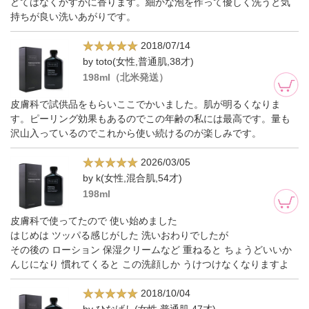
どてはなくかすかに香ります。細かな泡を作って優しく洗うと気
持ちが良い洗いあがりです。
2018/07/14
by toto(女性,普通肌,38才)
198ml（北米発送）
皮膚科で試供品をもらいここでかいました。肌が明るくなりま
す。ピーリング効果もあるのでこの年齢の私には最高です。量も
沢山入っているのでこれから使い続けるのが楽しみです。
2026/03/05
by k(女性,混合肌,54才)
198ml
皮膚科で使ってたので 使い始めました
はじめは ツッパる感じがした 洗いおわりでしたが
その後の ローション 保湿クリームなど 重ねると ちょうどいいか
んじになり 慣れてくると この洗顔しか うけつけなくなりますよ
2018/10/04