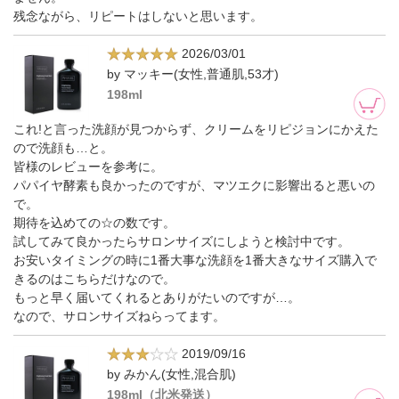
残念ながら、リピートはしないと思います。
2026/03/01
by マッキー(女性,普通肌,53才)
198ml
これ!と言った洗顔が見つからず、クリームをリピジョンにかえた
ので洗顔も…と。
皆様のレビューを参考に。
パパイヤ酵素も良かったのですが、マツエクに影響出ると悪いの
で。
期待を込めての☆の数です。
試してみて良かったらサロンサイズにしようと検討中です。
お安いタイミングの時に1番大事な洗顔を1番大きなサイズ購入で
きるのはこちらだけなので。
もっと早く届いてくれるとありがたいのですが…。
なので、サロンサイズねらってます。
2019/09/16
by みかん(女性,混合肌)
198ml（北米発送）