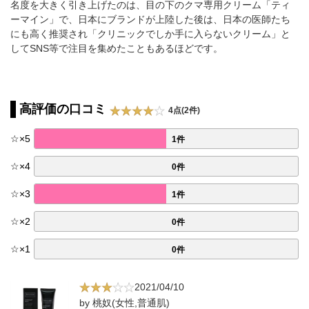
名度を大きく引き上げたのは、目の下のクマ専用クリーム「ティ
ーマイン」で、日本にブランドが上陸した後は、日本の医師たち
にも高く推奨され「クリニックでしか手に入らないクリーム」と
してSNS等で注目を集めたこともあるほどです。
高評価の口コミ
4点(2件)
☆
×
5
1件
☆
×
4
0件
☆
×
3
1件
☆
×
2
0件
☆
×
1
0件
2021/04/10
by 桃奴(女性,普通肌)