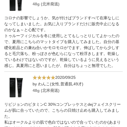
48g (北米発送)
コロナの影響でしょうか、気が付けばブランドすべて在庫なしに
なってしまいました。お気に入りブランドだけに販売中止になる
のかなぁ～と心配です。
トゥルーフィジカルを冬に使用しとてもしっとりしてよかったの
で、夏用にこちらのマットタイプを購入してみました。自分の基
礎化粧品との兼ね合いかモロモロがでます。伸ばしてから少しす
ると毛穴落ち、粉っぽさが色むらになって粉浮きします。乾燥し
ているわけではないのですが、乾燥しているように見えるという
感じ。真夏用にと思いましたが、自分はちょっと無理でした。
2020/09/25
by わんこ(女性,普通肌,49才)
48g (北米発送)
リビジョンのビタミンC 30%コンプレッケスとdejフェイスクリー
ムが肌に合っていたので、こちらの日焼け止めも購入してみまし
た。
私はオークルよりの肌で色白ではないので合っていたのか(あまり