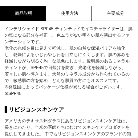
商品説明
使用方法
主要成分
インテリシェイド SPF45 ティンテッドモイスチャライザーは、肌
の気になる部分を補正し、色ムラがない明るい肌を演出するファ
ンデーションです。
老化の兆候を目に見えて軽減し、肌の自然な保湿バリアを強化
し、乾燥による小じわやしわを目立ちにくくします。肌の赤みを
軽減しながら明るく均一な肌色にします。透明感のあるミネラル
ティントが、SPF45で日焼けを防ぎ、光老化を軽減しながら、
若々しい肌へ導きます。天然のミネラル成分から作られているの
で、敏感肌の方を始め、どんな肌質の方にもオススメです。
※発送国によってパッケージ仕様が異なる場合がございます。
※SPF45
リビジョンスキンケア
アメリカのテキサス州ダラスにあるリビジョンスキンケア社は、
長きにわたり、全米の医師たちにむけてスキンケアプロダクトを
提供してきました。 中でもリビジョンスキンケアのブランドの知