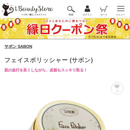
検索
ログイン
カート
メニュー
サボン SABON
フェイスポリッシャー (サボン)
肌の血行を良くしながら、皮脂もスッキリ取る！
13