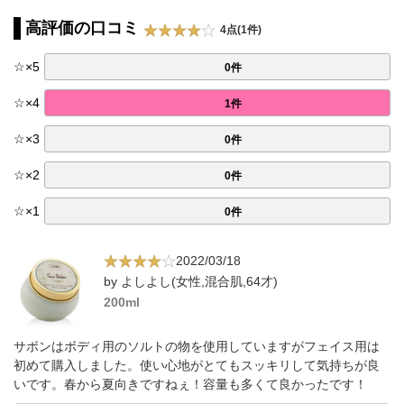
高評価の口コミ
4点(1件)
☆
×
5
0件
☆
×
4
1件
☆
×
3
0件
☆
×
2
0件
☆
×
1
0件
2022/03/18
by よしよし(女性,混合肌,64才)
200ml
サボンはボディ用のソルトの物を使用していますがフェイス用は
初めて購入しました。使い心地がとてもスッキリして気持ちが良
いです。春から夏向きですねぇ！容量も多くて良かったです！