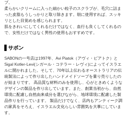
ブ。
柔らかいクリームに入った細かい粒子のスクラブが、毛穴に詰ま
った皮脂もうしっかりと取り除きます。朝に使用すれば、スッキ
リとした目覚めを感じられます。
肌をきれいにしてくれるだけではなく、血行も良くしてくれるの
で、女性だけではなく男性の使用もおすすめです。
サボン
SABONの一号店は1997年、Avi Piatok（アヴィ・ピアトク）と
Sigal Kotler-Levi(シガール・コテラー・レヴィ)によってイスラエ
ルに開かれました。そして、70年以上伝わるオーストラリアの伝
統製法によって作り出したハンドメイドソープを量り売りしたの
が始まりです。 高品質な材料のみを使用し、心がときめくような
デザインの製品を作り出しています。また、創業当初から、自然
環境に配慮し自然由来成分を選びながら、地球環境に配慮した製
品作りを行っています。 製品だけでなく、店内もアンティーク調
の家具をそろえ、イスラエル文化らしい雰囲気を大事にしていま
す。