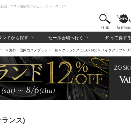
 化粧品・コスメ通販のアイビューティーストアー
検 索
新着商品
ランドから探す
セール会場へ行く
知って得す
アー
>
海外・国内コスメブランド一覧
>
クラランス(CLARINS)
>
メイクアップ
>
リ
ラランス)