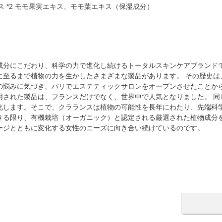
ス *2 モモ果実エキス、モモ葉エキス（保湿成分）
由来の成分にこだわり、科学の力で進化し続けるトータルスキンケアブランド
至るまで植物の力を生かしたさまざまな製品があります。 その歴史は、
の悩みに気づき、パリでエステティックサロンをオープンさせたことから
用された製品は、フランスだけでなく、世界中で人気となりました。 同
化します。そこで、クラランスは植物の可能性を長年にわたり、先端科
きる限り、有機栽培（オーガニック）と認定される厳選された植物成分
ージとともに変化する女性のニーズに向き合い続けているのです。