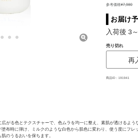
参考価格
¥7,980
お届け
入荷後 3
売り切れ
再
商品ID：191941
に広がる色とテクスチャーで、色ムラを均一に整え、素肌が透けるよう
1が塗布時に弾け、ミルクのような白色から肌色に変わり、使う度にフレ
も肌のうるおいを保ちます。