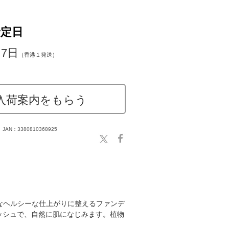
予定日
～7日
（香港１発送）
入荷案内をもらう
JAN：3380810368925
なヘルシーな仕上がりに整えるファンデ
ッシュで、自然に肌になじみます。植物