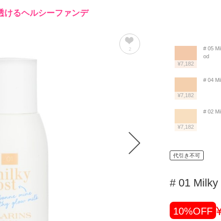
透けるヘルシーファンデ
# 05 M
2
od
¥7,182
# 04 Mi
¥7,182
# 02 M
¥7,182
代引き不可
# 01 Milk
10%OFF