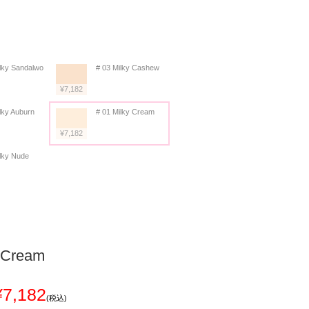
ilky Sandalwo
# 03 Milky Cashew
¥7,182
lky Auburn
# 01 Milky Cream
¥7,182
ilky Nude
y Cream
¥7,182
(税込)