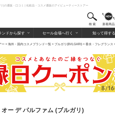
ガリ)の通販・口コミ | 化粧品・コスメ通販のアイビューティーストアー
検 索
新着商品
ランドから探す
セール会場へ行く
知って得す
アー
>
海外・国内コスメブランド一覧
>
ブルガリ(BVLGARI)
>
香水・フレグランス
オー デ パルファム (ブルガリ)