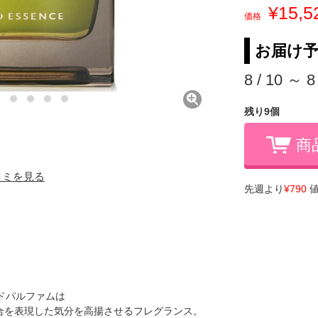
¥15,5
価格
お届け
8 / 10 ～ 8
残り9個
商
口コミを見る
先週より
¥790
値
ードパルファムは
合を表現した気分を高揚させるフレグランス。