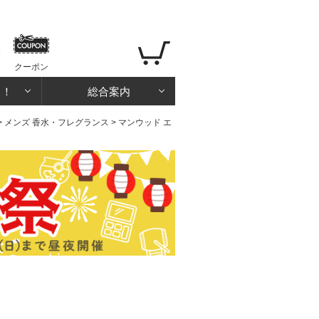
クーポン
る！
総合案内
>
メンズ 香水・フレグランス
> マンウッド エ