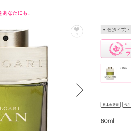
をあなたにも。
▼ 色(タイプ)
5
ラ
60ml
¥15,520
日本未発売
代引
60ml