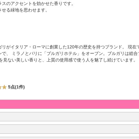
ラスのアクセントを効かせた香りです。
させる緑地を思わせます。
リがイタリア・ローマに創業した120年の歴史を持つブランド。 現在
ンで、 ミラノとバリに「ブルガリホテル」をオープン。ブルガリは総合
類を見ない美しい香りと、上質の使用感で使う人を魅了し続けています。
5点(1件)