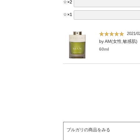
☆
×
2
☆
×
1
2021/0
by AM(女性,敏感肌)
60ml
ブルガリの商品をみる