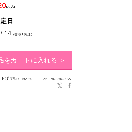
20
(税込)
予定日
 / 14
（香港１発送）
品をカートに入れる ＞
下げ
商品ID：192020
JAN：783320423727