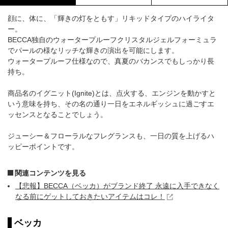
顔に、体に、「輝きの灯をともす」リキッドタイプのハイライタ
ー。
BECCA独自のウォータープルーフクリスタルジェルフォーミュラ
でパールの様なリッチな輝きの演出を可能にします。
ウォータープルーフ仕様なので、真夏のバカンスでもしっかり長
持ち。
商品名のイグニット(Ignite)とは、点火する、エンジンを動かすと
いう意味を持ち、その名の通り一日をエネルギッシュに過ごすエ
ッセンスとなることでしょう。
ジューシー＆フローラルなフレグランスも、一日の質を上げるハ
ッピーポイントです。
関連コンテンツを見る
【悲報】BECCA（ベッカ）がブランド終了 永遠に入手できなく
なる前にゲットしておきたいアイテムはコレ！
ベッカ