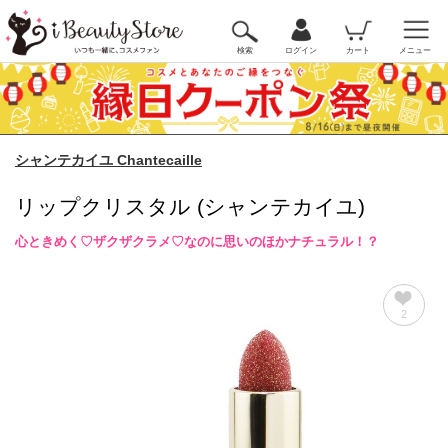
検索
ログイン
カート
メニュー
シャンテカイユ Chantecaille
リップクリスタル (シャンテカイユ)
心ときめく♡ザクザクラメ♡なのに思いのほかナチュラル！？
2