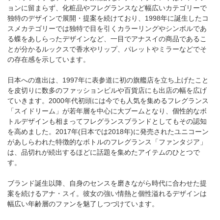
ョンに留まらず、化粧品やフレグランスなど幅広いカテゴリーで
独特のデザインで展開・提案を続けており、1998年に誕生したコ
スメカテゴリーでは独特で目を引くカラーリングやシンボルであ
る蝶をあしらったデザインなど、一目でアナスイの商品であるこ
とが分かるルックスで香水やリップ、パレットやミラーなどでそ
の存在感を示しています。
日本への進出は、1997年に表参道に初の旗艦店を立ち上げたこと
を皮切りに数多のファッションビルや百貨店にも出店の幅を広げ
ていきます。2000年代初頭には今でも人気を集めるフレグランス
「スイドリーム」が若年層を中心に大ブームとなり、個性的なボ
トルデザインも相まってフレグランスブランドとしてもその認知
を高めました。2017年(日本では2018年)に発売されたユニコーン
があしらわれた特徴的なボトルのフレグランス「ファンタジア」
は、品切れが続出するほどに話題を集めたアイテムのひとつで
す。
ブランド誕生以降、自身のセンスを磨きながら時代に合わせた提
案を続けるアナ・スイ。彼女の強い情熱と個性溢れるデザインは
幅広い年齢層のファンを魅了しつづけています。