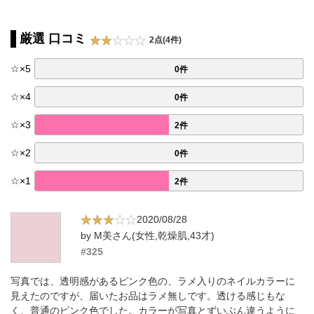
厳選 口コミ
2点(4件)
☆
×
5
0件
☆
×
4
0件
☆
×
3
2件
☆
×
2
0件
☆
×
1
2件
2020/08/28
by M美さん(女性,乾燥肌,43才)
#325
写真では、透明感があるピンク色の、ラメ入りのネイルカラーに
見えたのですが、届いたお品はラメ無しです。透ける感じもな
く、普通のピンク色でした。カラーが写真とずいぶん違うように