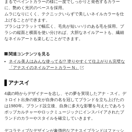
まるでペイントカラーの様に一度でしっかりと発色するカラー
に、艶めく光沢のベースを採用。
ムラになりにくく、テクニックいらずで美しいネイルカラーを仕
上げることができます。
ブラシはフラットで幅広く、毛先が短いハリのある毛を採用。ブ
ラシの縦面と横面を使い分ければ、大胆なネイルアートも、繊細
なネイルアートも楽しむことができます。
関連コンテンツを見る
ネイル美人はみんな使ってる!? 塗りやすくて仕上がりも完璧な
「アナスイのネイルアートカラー N」
アナスイ
4歳の時からデザイナーを志し、その夢を実現したアナ・スイ。デ
トロイト出身の彼女が自身の名を冠してブランドを立ち上げたの
は1980年。ブランド設立後、自身に多大な影響を与えたであろう
ポップカルチャーやロックミュージックにインスパイアされたブ
ランドのカラーやスタイルを確立していきます。
デコラティブなデザインが象徴的なアナスイブランドはファッシ