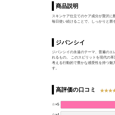
商品説明
スキンケア仕立てのケア成分が贅沢に
毎日使い続けることで、しっかりと唇
ジバンシイ
ジバンシイの永遠のテーマ、普遍のエ
れるもの。 このスピリットを現代の
考える行動的で豊かな感受性を持つ魅
す。
高評価の口コミ
☆
×
5
☆
×
4