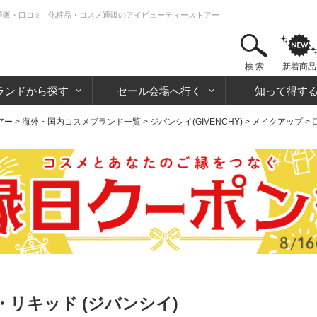
通販・口コミ | 化粧品・コスメ通販のアイビューティーストアー
検 索
新着商品
ランドから探す
セール会場へ行く
知って得す
アー
>
海外・国内コスメブランド一覧
>
ジバンシイ(GIVENCHY)
>
メイクアップ
>
リキッド (ジバンシイ)