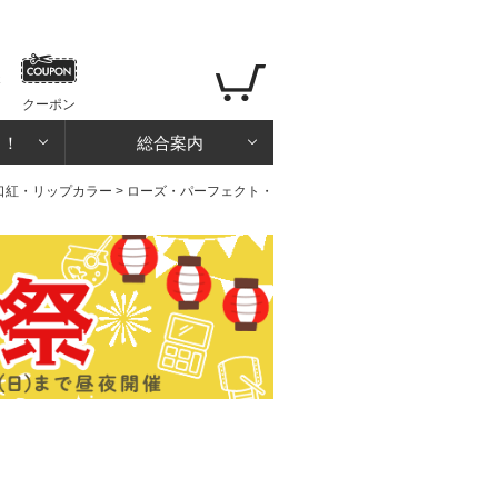
クーポン
る！
総合案内
口紅・リップカラー
> ローズ・パーフェクト・