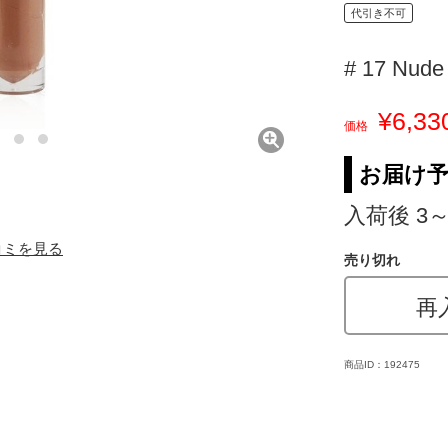
代引き不可
# 17 Nu
¥6,33
価格
お届け
入荷後 3
口コミを見る
売り切れ
再
商品ID：192475