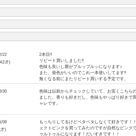
2/22
2本目‼︎
リピート買いしました‼︎
42才)
色味も良いし唇がプルップルッになります♪
また、発色がいいのでこれ一本使いしてます‼︎
無くなる前にまたリピート買いする予定です。
8/30
色味は以前からチェックしていて、お安くこちら
ました。香りも好きだし、色味もやっぱり好きで
ャレです。
1/08
もっちりしてるけどベタベタしなくて好きです！
ェクトピンクを買ってみたのですが自然なピンク
5才)
ゥルトゥルになります！だいすきです！！