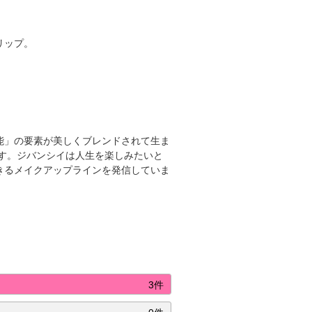
リップ。
能」の要素が美しくブレンドされて生ま
す。ジバンシイは人生を楽しみたいと
きるメイクアップラインを発信していま
3件