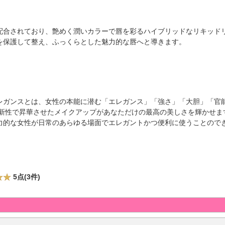
配合されており、艶めく潤いカラーで唇を彩るハイブリッドなリキッド
を保護して整え、ふっくらとした魅力的な唇へと導きます。
レガンスとは、女性の本能に潜む「エレガンス」「強さ」「大胆」「官
革新性で昇華させたメイクアップがあなただけの最高の美しさを輝かせま
力的な女性が日常のあらゆる場面でエレガントかつ便利に使うことので
5点(3件)