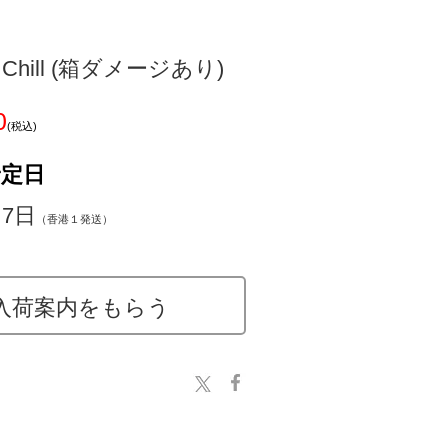
de Chill (箱ダメージあり)
0
(税込)
予定日
～7日
（香港１発送）
入荷案内をもらう