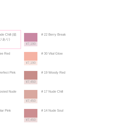
de Chill (箱
# 22 Berry Break
ジあり)
¥7,190
ree Red
# 30 Vital Glow
¥7,190
erfect Pink
# 19 Woody Red
¥7,450
rosted Nude
# 17 Nude Chill
¥7,450
lar Pink
# 14 Nude Soul
¥7,450