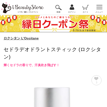
検索
ログイン
カート
メニュー
ロクシタン L'Occitane
セドラデオドラントスティック (ロクシタ
ン)
輝くセドラの香りで、汗臭吹き飛ばす！
3