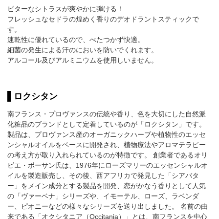
ビターなシトラスが爽やかに弾ける！
フレッシュなセドラの煌めく香りのデオドラントスティックで
す。
速乾性に優れているので、べたつかず快適。
細菌の発生による汗のにおいを防いでくれます。
アルコール及びアルミニウムを使用しいません。
ロクシタン
南フランス・プロヴァンスの伝統や香り、色を大切にした自然派
化粧品のブランドとして定着しているのが「ロクシタン」です。
製品は、プロヴァンス産のオーガニックハーブや植物性のエッセ
ンシャルオイルをベースに開発され、植物療法やアロマテラピー
の考え方が取り入れられているのが特徴です。 創業者であるオリ
ビエ・ボーサン氏は、1976年にローズマリーのエッセンシャルオ
イルを製造販売し、その後、西アフリカで発見した「シアバタ
ー」をメイン成分とする製品を開発、恋がかなう香りとして人気
の「ヴァーベナ」シリーズや、イモーテル、ローズ、ラベンダ
ー、ピオニーなどの様々なシリーズを送り出しました。 名前の由
来である「オクシタニア（Occitania）」とは、南フランスを中心