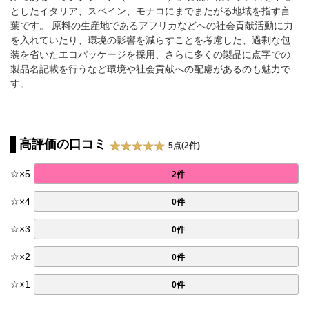
としたイタリア、スペイン、モナコにまでまたがる地域を指す言
葉です。 原料の生産地であるアフリカなどへの社会貢献活動に力
を入れていたり、環境の影響を減らすことを考慮した、過剰な包
装を省いたエコパッケージを採用、さらに多くの製品に点字での
製品名記載を行うなど環境や社会貢献への配慮があるのも魅力で
す。
高評価の口コミ
5点(2件)
☆
×
5
2件
☆
×
4
0件
☆
×
3
0件
☆
×
2
0件
☆
×
1
0件