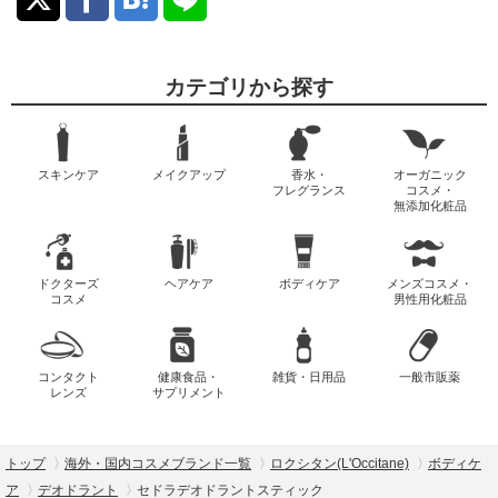
カテゴリから探す
スキンケア
メイクアップ
香水・
オーガニック
フレグランス
コスメ・
無添加化粧品
ドクターズ
ヘアケア
ボディケア
メンズコスメ・
コスメ
男性用化粧品
コンタクト
健康食品・
雑貨・日用品
一般市販薬
レンズ
サプリメント
トップ
海外・国内コスメブランド一覧
ロクシタン(L'Occitane)
ボディケ
ア
デオドラント
セドラデオドラントスティック