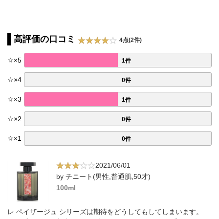
高評価の口コミ
4点(2件)
☆
×
5
1件
☆
×
4
0件
☆
×
3
1件
☆
×
2
0件
☆
×
1
0件
2021/06/01
by チニート(男性,普通肌,50才)
100ml
レ ペイザージュ シリーズは期待をどうしてもしてしまいます。