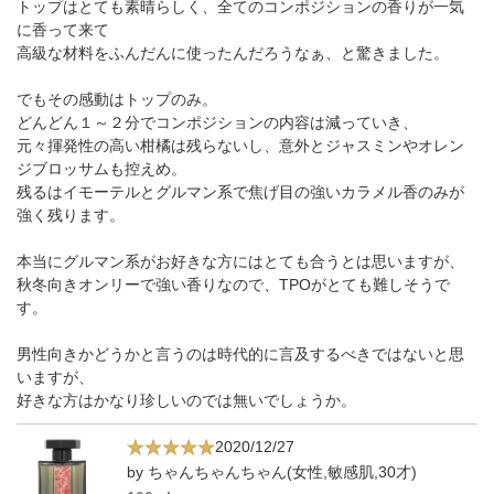
トップはとても素晴らしく、全てのコンポジションの香りが一気
に香って来て
高級な材料をふんだんに使ったんだろうなぁ、と驚きました。
でもその感動はトップのみ。
どんどん１～２分でコンポジションの内容は減っていき、
元々揮発性の高い柑橘は残らないし、意外とジャスミンやオレン
ジブロッサムも控えめ。
残るはイモーテルとグルマン系で焦げ目の強いカラメル香のみが
強く残ります。
本当にグルマン系がお好きな方にはとても合うとは思いますが、
秋冬向きオンリーで強い香りなので、TPOがとても難しそうで
す。
男性向きかどうかと言うのは時代的に言及するべきではないと思
いますが、
好きな方はかなり珍しいのでは無いでしょうか。
2020/12/27
by ちゃんちゃんちゃん(女性,敏感肌,30才)