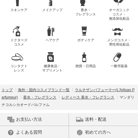
スキンケア
メイクアップ
香水・
オーガニック
フレグランス
コスメ・
無添加化粧品
ドクターズ
ヘアケア
ボディケア
メンズコスメ・
コスメ
男性用化粧品
コンタクト
健康食品・
雑貨・日用品
一般市販薬
レンズ
サプリメント
トップ
海外・国内コスメブランド一覧
ラルチザンパフューマー(L'Artisan P
arfumeur)
香水・フレグランス
レディース 香水・フレグランス
マンダリ
ナコルシカオードパルファム
お支払い方法
送料・配送
よくある質問
初めての方へ