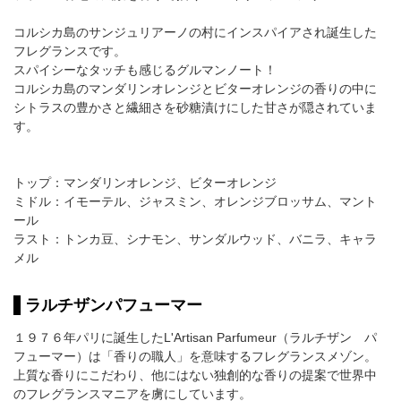
コルシカ島のサンジュリアーノの村にインスパイアされ誕生した
フレグランスです。
スパイシーなタッチも感じるグルマンノート！
コルシカ島のマンダリンオレンジとビターオレンジの香りの中に
シトラスの豊かさと繊細さを砂糖漬けにした甘さが隠されていま
す。
トップ：マンダリンオレンジ、ビターオレンジ
ミドル：イモーテル、ジャスミン、オレンジブロッサム、マント
ール
ラスト：トンカ豆、シナモン、サンダルウッド、バニラ、キャラ
メル
ラルチザンパフューマー
１９７６年パリに誕生したL'Artisan Parfumeur（ラルチザン パ
フューマー）は「香りの職人」を意味するフレグランスメゾン。
上質な香りにこだわり、他にはない独創的な香りの提案で世界中
のフレグランスマニアを虜にしています。